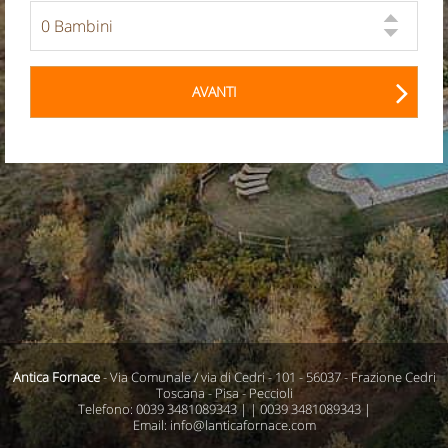
AVANTI
Antica Fornace
- Via Comunale / via di Cedri - 101 - 56037 - Frazione Cedri
Toscana - Pisa - Peccioli
Telefono: 0039 3481089343 | | 0039 3481089343 |
Email: info@lanticafornace.com