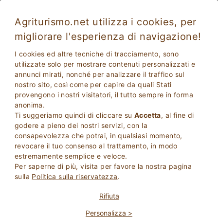
Agriturismo.net utilizza i cookies, per
migliorare l'esperienza di navigazione!
I cookies ed altre tecniche di tracciamento, sono
utilizzate solo per mostrare contenuti personalizzati e
annunci mirati, nonché per analizzare il traffico sul
nostro sito, così come per capire da quali Stati
provengono i nostri visitatori, il tutto sempre in forma
anonima.
Ti suggeriamo quindi di cliccare su
Accetta
, al fine di
2
Adulti
godere a pieno dei nostri servizi, con la
CERCA
0
Bambini
consapevolezza che potrai, in qualsiasi momento,
revocare il tuo consenso al trattamento, in modo
estremamente semplice e veloce.
Per saperne di più, visita per favore la nostra pagina
sulla
Politica sulla riservatezza
.
Homepage
Appartamento
Piemonte
Novara
Rifiuta
Personalizza >