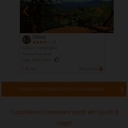
Ottimo
8.2
(
)
3
Casa in campagna
Novara Piemonte
Lago Orta 5041
3 -
Min
2
Posti Letto
VERIFICA DISPONIBILITÀ PER LA TUA VACANZA
Ti potrebbero interessare questi altri spunti di
viaggio