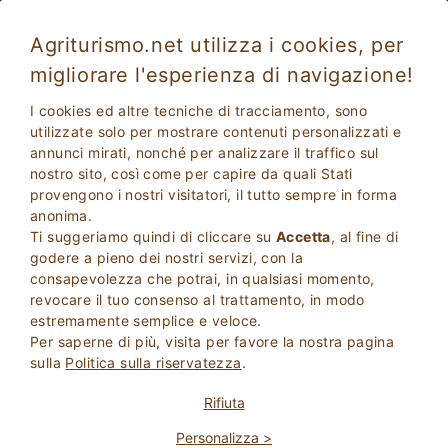
Agriturismo.net utilizza i cookies, per
migliorare l'esperienza di navigazione!
I cookies ed altre tecniche di tracciamento, sono
utilizzate solo per mostrare contenuti personalizzati e
annunci mirati, nonché per analizzare il traffico sul
nostro sito, così come per capire da quali Stati
provengono i nostri visitatori, il tutto sempre in forma
anonima.
Ti suggeriamo quindi di cliccare su
Accetta
, al fine di
2
Adulti
godere a pieno dei nostri servizi, con la
CERCA
0
Bambini
consapevolezza che potrai, in qualsiasi momento,
revocare il tuo consenso al trattamento, in modo
estremamente semplice e veloce.
Per saperne di più, visita per favore la nostra pagina
sulla
Politica sulla riservatezza
.
Homepage
Residence
Piemonte
Novara
Rifiuta
Personalizza >