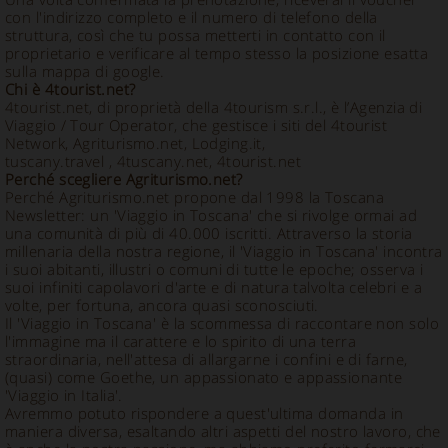
con l'indirizzo completo e il numero di telefono della
struttura, così che tu possa metterti in contatto con il
proprietario e verificare al tempo stesso la posizione esatta
sulla mappa di google.
Chi è 4tourist.net?
4tourist.net, di proprietà della 4tourism s.r.l., è l’Agenzia di
Viaggio / Tour Operator, che gestisce i siti del 4tourist
Network, Agriturismo.net, Lodging.it,
tuscany.travel , 4tuscany.net, 4tourist.net
Perché scegliere Agriturismo.net?
Perché Agriturismo.net propone dal 1998 la Toscana
Newsletter: un 'Viaggio in Toscana' che si rivolge ormai ad
una comunità di più di 40.000 iscritti. Attraverso la storia
millenaria della nostra regione, il 'Viaggio in Toscana' incontra
i suoi abitanti, illustri o comuni di tutte le epoche; osserva i
suoi infiniti capolavori d'arte e di natura talvolta celebri e a
volte, per fortuna, ancora quasi sconosciuti.
Il 'Viaggio in Toscana' è la scommessa di raccontare non solo
l'immagine ma il carattere e lo spirito di una terra
straordinaria, nell'attesa di allargarne i confini e di farne,
(quasi) come Goethe, un appassionato e appassionante
'Viaggio in Italia'.
Avremmo potuto rispondere a quest'ultima domanda in
maniera diversa, esaltando altri aspetti del nostro lavoro, che