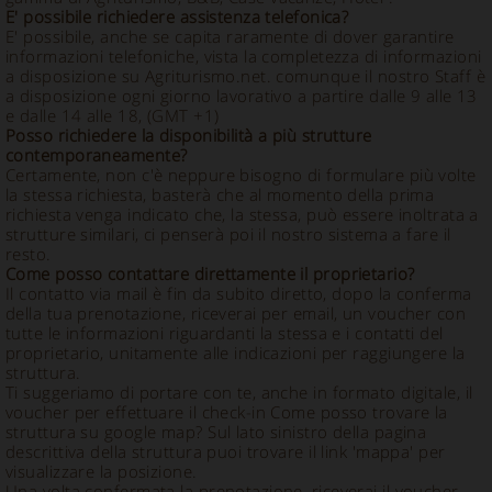
E' possibile richiedere assistenza telefonica?
E' possibile, anche se capita raramente di dover garantire
informazioni telefoniche, vista la completezza di informazioni
a disposizione su Agriturismo.net. comunque il nostro Staff è
a disposizione ogni giorno lavorativo a partire dalle 9 alle 13
e dalle 14 alle 18, (GMT +1)
Posso richiedere la disponibilità a più strutture
contemporaneamente?
Certamente, non c'è neppure bisogno di formulare più volte
la stessa richiesta, basterà che al momento della prima
richiesta venga indicato che, la stessa, può essere inoltrata a
strutture similari, ci penserà poi il nostro sistema a fare il
resto.
Come posso contattare direttamente il proprietario?
Il contatto via mail è fin da subito diretto, dopo la conferma
della tua prenotazione, riceverai per email, un voucher con
tutte le informazioni riguardanti la stessa e i contatti del
proprietario, unitamente alle indicazioni per raggiungere la
struttura.
Ti suggeriamo di portare con te, anche in formato digitale, il
voucher per effettuare il check-in Come posso trovare la
struttura su google map? Sul lato sinistro della pagina
descrittiva della struttura puoi trovare il link 'mappa' per
visualizzare la posizione.
Una volta confermata la prenotazione, riceverai il voucher