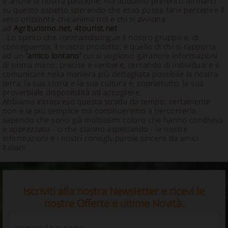
è anche la nostra passione, ma abbiamo preferito fermarci
su questo aspetto sperando che esso possa farvi percepire il
vero orizzonte che anima noi e chi si avvicina
ad
Agriturismo.net, 4tourist.net
. Lo spirito che contraddistingue il nostro gruppo e, di
conseguenza, il nostro prodotto, è quello di chi si rapporta
ad un
'amico lontano'
cui si vogliono garantire informazioni
di prima mano, precise e veritiere, cercando di individuare e
comunicare nella maniera più dettagliata possibile la nostra
terra, la sua storia e la sua cultura e, soprattutto, la sua
proverbiale disponibilità ad accogliere.
Abbiamo intrapreso questa strada da tempo: certamente
non è la più semplice ma continueremo a percorrerla,
sapendo che sono già moltissimi coloro che hanno condiviso
e apprezzato - o che stanno aspettando - le nostre
informazioni e i nostri consigli, parole sincere da amici
italiani.
Iscriviti alla nostra Newsletter e ricevi le
nostre Offerte e ultime Novità.