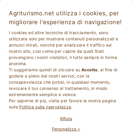
Agriturismo.net utilizza i cookies, per
migliorare l'esperienza di navigazione!
Faq
I cookies ed altre tecniche di tracciamento, sono
utilizzate solo per mostrare contenuti personalizzati e
annunci mirati, nonché per analizzare il traffico sul
LE 10 DOMANDE PIÙ FREQUENTI:
nostro sito, così come per capire da quali Stati
provengono i nostri visitatori, il tutto sempre in forma
anonima.
Cosa è Agriturismo.net?
Ti suggeriamo quindi di cliccare su
Accetta
, al fine di
Agriturismo.net è, da ormai quasi 27, il
portale di riferimento
godere a pieno dei nostri servizi, con la
per il turismo rurale e culturale in Italia, con particolare
consapevolezza che potrai, in qualsiasi momento,
attenzione all’offerta di alloggio in Agriturismo in Toscana. Il
sito è dedicato all'offerta di vacanze a contatto con la natura,
revocare il tuo consenso al trattamento, in modo
la bellezza, la semplicità delle campagne e il fascino, la storia
estremamente semplice e veloce.
l'unicità delle città d'arte italiane.
Per saperne di più, visita per favore la nostra pagina
Cosa è Lodging.it?
sulla
Politica sulla riservatezza
.
Lodging.it è il portale dedicato all'offerta di ricettività nelle
più rinomate città storiche italiane.
Rifiuta
Come si prenota una vacanza?
Ci sono vari modi per confermare la tua vacanza, potrai
Personalizza >
infatti, scegliere la struttura che risponde maggiormente alle