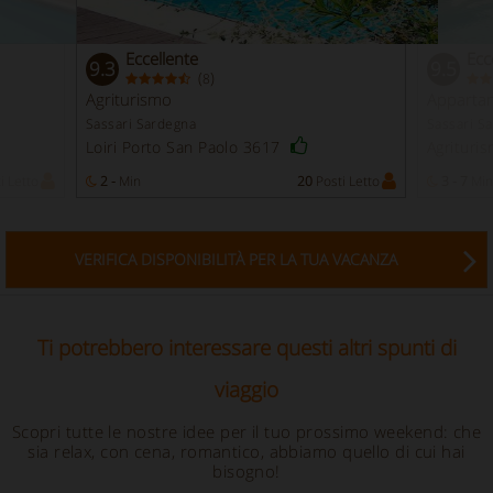
Eccellente
Ecc
9.3
9.5
(
)
8
Agriturismo
Appartam
Sassari Sardegna
Sassari S
Loiri Porto San Paolo 3617
Agrituris
i Letto
2 -
Min
20
Posti Letto
3 - 7
Min
VERIFICA DISPONIBILITÀ PER LA TUA VACANZA
Ti potrebbero interessare questi altri spunti di
viaggio
Scopri tutte le nostre idee per il tuo prossimo weekend: che
sia relax, con cena, romantico, abbiamo quello di cui hai
bisogno!