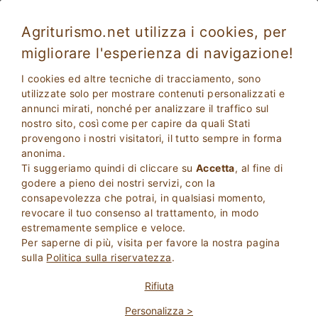
Agriturismo.net utilizza i cookies, per
migliorare l'esperienza di navigazione!
I cookies ed altre tecniche di tracciamento, sono
utilizzate solo per mostrare contenuti personalizzati e
annunci mirati, nonché per analizzare il traffico sul
nostro sito, così come per capire da quali Stati
provengono i nostri visitatori, il tutto sempre in forma
anonima.
Ti suggeriamo quindi di cliccare su
Accetta
, al fine di
2
Adulti
godere a pieno dei nostri servizi, con la
CERCA
0
Bambini
consapevolezza che potrai, in qualsiasi momento,
revocare il tuo consenso al trattamento, in modo
estremamente semplice e veloce.
Per saperne di più, visita per favore la nostra pagina
sulla
Politica sulla riservatezza
.
Homepage
Camere In Agriturismo
Sardegna
Rifiuta
Personalizza >