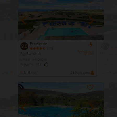
Eccellente
Ecc
9.0
9.0
(
)
13
Prenotazione
Agriturismo
Agrituri
Immediata
Sassari Sardegna
Sassari S
Stintino 175
Casale De
i Letto
3 - 5
Min
24
Posti Letto
2 - 3
Min