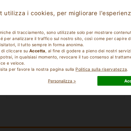
 utilizza i cookies, per migliorare l'esperienz
cniche di tracciamento, sono utilizzate solo per mostrare contenut
 per analizzare il traffico sul nostro sito, così come per capire d
isitatori, il tutto sempre in forma anonima.
 di cliccare su
Accetta
, al fine di godere a pieno dei nostri serviz
Data Check Out
otrai, in qualsiasi momento, revocare il tuo consenso al trattam
ce e veloce.
isita per favore la nostra pagina sulla
Politica sulla riservatezza
.
Numero bambini
Personalizza >
Acc