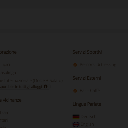
torazione
Servizi Sportivi
tipici
Percorsi di trekking
casalinga
Servizi Esterni
e Internazionale (Dolce + Salato)
ponibile in tutti gli alloggi
Bar - Caffè
le vicinanze
Lingue Parlate
 Tram
Deutsch
tari
English
cia