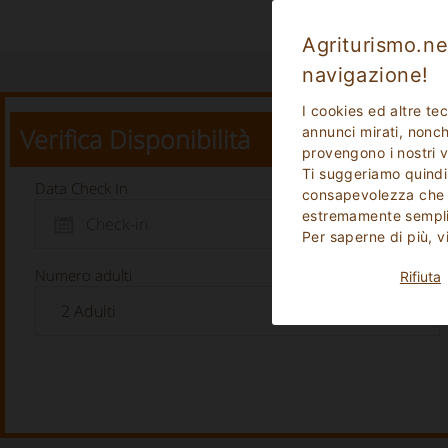
Agriturismo.net
navigazione!
I cookies ed altre te
Verifica Disponibilità
annunci mirati, nonché
provengono i nostri v
Ti suggeriamo quindi
Data Check In
consapevolezza che p
estremamente sempli
Per saperne di più, v
Numero adulti
Rifiuta