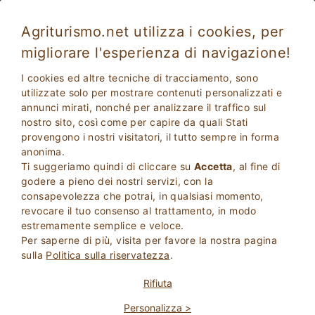
Agriturismo.net utilizza i cookies, per
migliorare l'esperienza di navigazione!
I cookies ed altre tecniche di tracciamento, sono
utilizzate solo per mostrare contenuti personalizzati e
annunci mirati, nonché per analizzare il traffico sul
nostro sito, così come per capire da quali Stati
provengono i nostri visitatori, il tutto sempre in forma
anonima.
Ti suggeriamo quindi di cliccare su
Accetta
, al fine di
2
Adulti
godere a pieno dei nostri servizi, con la
CERCA
0
Bambini
consapevolezza che potrai, in qualsiasi momento,
revocare il tuo consenso al trattamento, in modo
estremamente semplice e veloce.
Per saperne di più, visita per favore la nostra pagina
sulla
Politica sulla riservatezza
.
Homepage
Appartamenti In Agriturismo
Toscana
Livorno
Rifiuta
Personalizza >