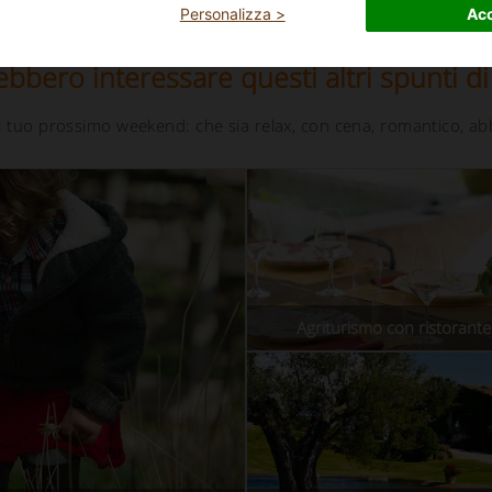
Personalizza >
Acc
ebbero interessare questi altri spunti di
 il tuo prossimo weekend: che sia relax, con cena, romantico, ab
Agriturismo con ristorante 