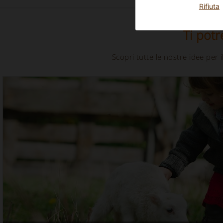
Rifiuta
Ti potr
Scopri tutte le nostre idee per