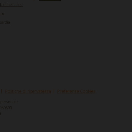
bini nel Lazio
are
bardia
Politiche di riservatezza
Preferenze Cookies
nipersonale
8980500
t