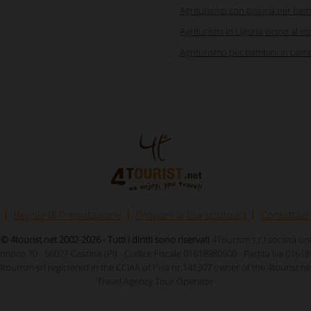
Agriturismo con piscina per bam
Agriturismi in Liguria vicino al m
Agriturismo per bambini in Lom
Regole di Prenotazione
Proponi la tua struttura
Contattaci
© 4tourist.net 2002-2026 - Tutti i diritti sono riservati
4Tourism s.r.l società u
Antioco 70 - 56021 Cascina (PI) - Codice Fiscale 01618980500 - Partita Iva 0161
4tourism srl registered in the CCIAA of Pisa nr.141307 owner of the 4tourist.ne
Travel Agency Tour Operator