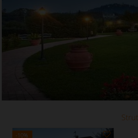
Strut
-10
%