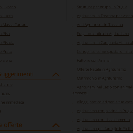
o Livorno
Strutture per gruppi in Puglia
o Lucca
Agriturismi in Toscana per vacan
o Massa Carrara
Veri Agriturismi in Toscana
o Pisa
Fuga romantica in Agriturismo
o Pistoia
Agriturismi in Campania vicino a
o Prato
Consigli su come spostarsi in Ital
o Siena
Fattorie con Animali
Offerte Natale in Agriturismo
 Suggerimenti
Matrimonio in Agriturismo
 charme
Agriturismi nel Lazio con animal
ammessi
urismo
Alloggi particolari per le tue vaca
one immediata
Agriturismo con piscina in Pugli
s
Agriturismo con riscaldamento
e offerte
Agriturismo per famiglie in Sicilia