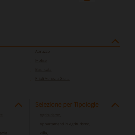
Abruzzo
Molise
Basilicata
Friuli Venezia Giulia
Selezione per Tipologie
re
Agriturismo
,
Appartamenti In Agriturismo
,
ania
Villa
,