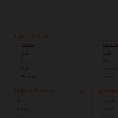
Regioni d'Italia
Toscana
Emilia R
Sicilia
Lazio
Umbria
Marche
Puglia
Campani
Piemonte
Veneto
Regione Toscana
Agrituri
Siena
Agriturism
Firenze
Agriturism
Pisa
Agriturism