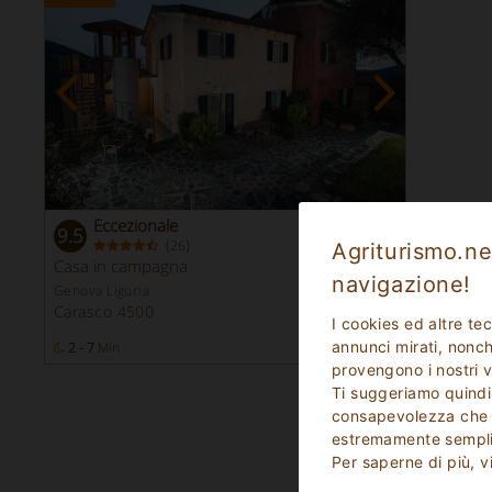
Eccezionale
9.5
(
)
26
Agriturismo.net
Casa in campagna
navigazione!
Genova Liguria
Carasco 4500
I cookies ed altre te
annunci mirati, nonché
2 - 7
Min
12
Posti Letto
provengono i nostri v
Ti suggeriamo quindi
consapevolezza che p
estremamente sempli
Per saperne di più, v