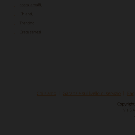
costa_amalfi
,
Chianti
,
Trentino
,
Crete senesi
Chi siamo
Garanzie sul livello di servizio
Faq
Copyright 
Via S.