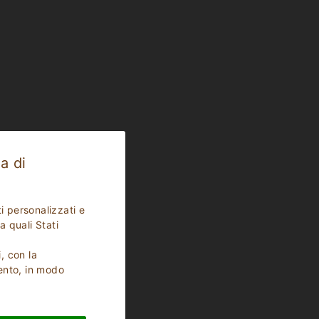
a di
i personalizzati e
a quali Stati
i, con la
ento, in modo