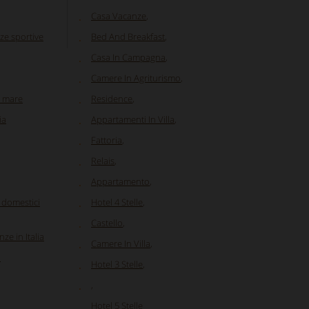
Casa Vacanze
,
ze sportive
Bed And Breakfast
,
Casa In Campagna
,
Camere In Agriturismo
,
l mare
Residence
,
ia
Appartamenti In Villa
,
Fattoria
,
Relais
,
Appartamento
,
i domestici
Hotel 4 Stelle
,
Castello
,
nze in Italia
Camere In Villa
,
a
Hotel 3 Stelle
,
,
Hotel 5 Stelle