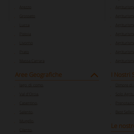
Arezzo
Agriturism
Grosseto
Agriturism
Lucca
Agriturism
Pistoia
Agriturism
Livorno
Agriturism
Prato
Agriturism
Massa Carrara
Agriturism
Aree Geografiche
I Nostri
lago_di_como
,
Dimore di
Val d'Orcia
,
Solo Agrit
Casentino
,
Prenotazi
Salento
,
Best Seller
Mugello
,
Le nostr
Cilento
,