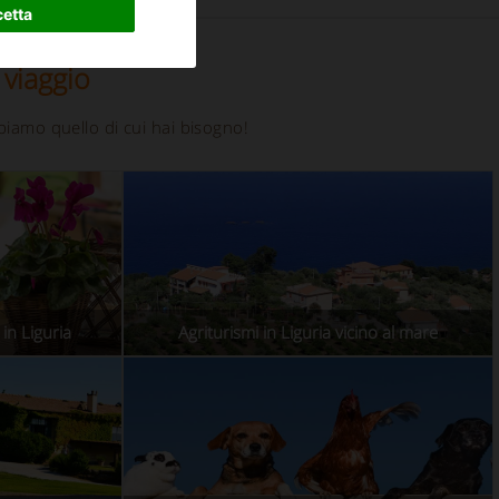
etta
 viaggio
biamo quello di cui hai bisogno!
in Liguria
Agriturismi in Liguria vicino al mare