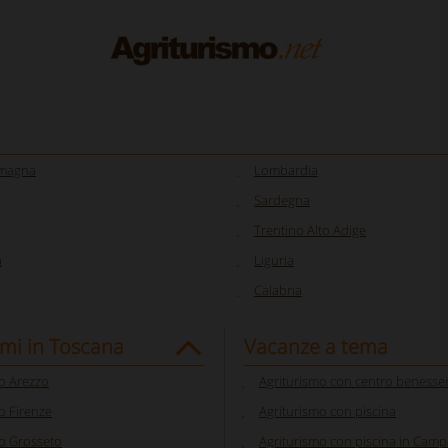
omagna
Lombardia
Sardegna
Trentino Alto Adige
a
Liguria
Calabria
smi in Toscana
Vacanze a tema
o Arezzo
Agriturismo con centro benesse
o Firenze
Agriturismo con piscina
o Grosseto
Agriturismo con piscina in Camp