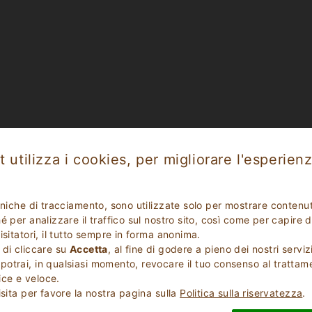
 utilizza i cookies, per migliorare l'esperienz
cniche di tracciamento, sono utilizzate solo per mostrare contenut
 per analizzare il traffico sul nostro sito, così come per capire d
isitatori, il tutto sempre in forma anonima.
 di cliccare su
Accetta
, al fine di godere a pieno dei nostri serviz
otrai, in qualsiasi momento, revocare il tuo consenso al trattam
ce e veloce.
isita per favore la nostra pagina sulla
Politica sulla riservatezza
.
VERIFICA DISPONIBILITÀ PER LA TUA VACANZA