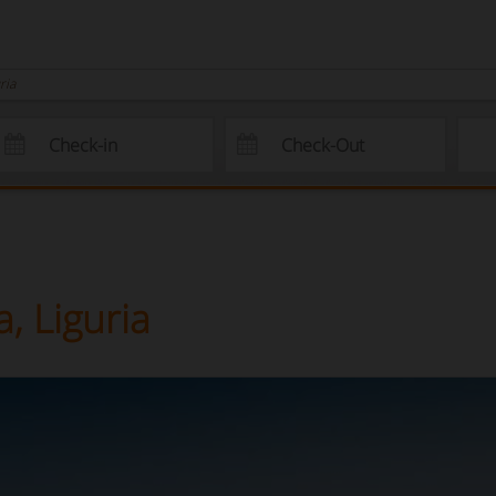
ria
, Liguria