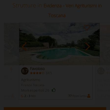
Strutture in
Evidenza - Veri Agriturismi in
Toscana
-30
%
Favoloso
Ec
8.7
9.5
(
)
47
Prenotazione
Immediata
Agriturismo
Agritur
Firenze Toscana
Pisa Tos
Montespertoli 26
Antica 
ti Letto
2 - 3
Min
77
Posti Letto
2 - 7
M