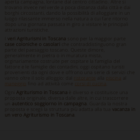
aperta campagna, lontane dal centro cittadino. Altre si
trovano invece nel verde a poca distanza dalla città e dai
borghi circostanti, dando la possibilità di alloggiare in un
luogo rilassante immerso nella natura a cui fare ritorno
dopo una giornata passata in giro a visitare le principali
attrazioni turistiche.
I
veri Agriturismi in Toscana
sono per la maggior parte
case coloniche o casolari
che contraddistinguono gran
parte del paesaggio toscano. Queste dimore,
generalmente in pietra o in muratura mista,
orginariamente costruite per ospitare la famiglia del
fattore e le famiglie dei contadini, oggi ospitano turisti
provenienti da ogni dove e offrono una serie di servizi che
vanno oltre il solo alloggio: dal
ristorante
alla
piscina
al
maneggio
fino ad attività come
corsi di cucina
.
Ogni
Agriturismo in Toscana
è diverso e costituisce una
proposta originale, diversa dalle altre, in cui trascorrere
un
autentico soggiorno in campagna
. Guarda la nostra
proposta e scegli la struttura più adatta alla tua
vacanza in
un vero Agriturismo in Toscana
.