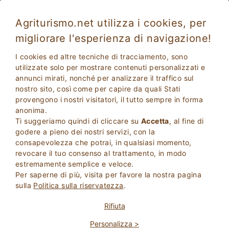
Agriturismo.net utilizza i cookies, per
migliorare l'esperienza di navigazione!
Soggiorno in Toscana in un vero Agriturismo
I cookies ed altre tecniche di tracciamento, sono
utilizzate solo per mostrare contenuti personalizzati e
annunci mirati, nonché per analizzare il traffico sul
nostro sito, così come per capire da quali Stati
provengono i nostri visitatori, il tutto sempre in forma
anonima.
Ti suggeriamo quindi di cliccare su
Accetta
, al fine di
godere a pieno dei nostri servizi, con la
consapevolezza che potrai, in qualsiasi momento,
revocare il tuo consenso al trattamento, in modo
2
Adulti
estremamente semplice e veloce.
CERCA
0
Bambini
Per saperne di più, visita per favore la nostra pagina
sulla
Politica sulla riservatezza
.
Rifiuta
Personalizza >