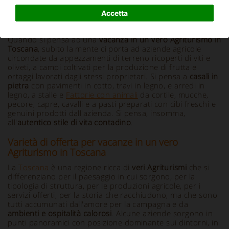
Accetta
Info e Descrizione
Quando si pensa ad una
vacanza in un vero Agriturismo in
Toscana
, subito la mente ci porta ad aziende agricole
circondate da appezzamenti di terreno ricoperti di viti e
oliveti, a campi coltivati per la produzione di frutta e
ortaggi lavorati dagli stessi proprietari. Si pensa a
casali in
pietra
con pavimenti in cotto, travi in legno, e arredi in
legno, a stalle e
Fattorie con animali
da cortile, mucche,
pecore, capre, cavalli e a pasti preparati con cibi freschi e
genuini prodotti dall'azienda. Si pensa, insomma,
all'
autentico stile di vita contadino
.
Varietà di offerta per vacanze in un vero
Agriturismo in Toscana
La
Toscana
è una regione ricca di
veri Agriturismi
che si
differenziano per il paesaggio in cui sorgono, per la
tipologia di struttura, per le produzioni agricole, per i
servizi offerti, per la storia che racchiudono, ma che sono
tutti accumunati dall'amore per la campagna e da
ambienti e ospitalità calorosi
. Alcune aziende sorgono in
punti panoramici con posizione dominante sui dintorni, in