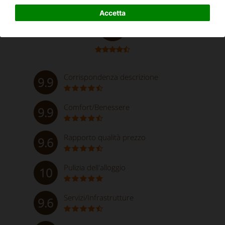
Eccezionale
Accetta
9.8
Corrispondenza descrizione
9.9
Comfort/Benessere
9.9
Rapporto qualità prezzo
9.6
Pulizia dell'alloggio
10
Servizi/Infrastrutture
9.6