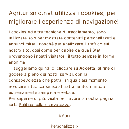
Agriturismo.net utilizza i cookies, per
migliorare l'esperienza di navigazione!
Castagnole delle lanze 4603
Eccezionale
I cookies ed altre tecniche di tracciamento, sono
9.8
Agriturismo
utilizzate solo per mostrare contenuti personalizzati e
annunci mirati, nonché per analizzare il traffico sul
Asti
, Castagnole delle lanze
13
Posti Letto
(Mappa)
nostro sito, così come per capire da quali Stati
provengono i nostri visitatori, il tutto sempre in forma
CHIEDI AL PROPRIETARIO
PRENOTA
anonima.
Ti suggeriamo quindi di cliccare su
Accetta
, al fine di
godere a pieno dei nostri servizi, con la
consapevolezza che potrai, in qualsiasi momento,
Maggiori Informazioni
revocare il tuo consenso al trattamento, in modo
estremamente semplice e veloce.
Per saperne di più, visita per favore la nostra pagina
33 Recensioni
Struttura
sulla
Politica sulla riservatezza
.
Rifiuta
Personalizza >