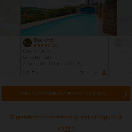
Eccellente
Ecc
9.2
9.4
(
)
39
enotazione
Casa Vacanze
Residen
Immediata
Cuneo Piemonte
Siena Tos
Albaretto Della Torre 4102
Borgo Si
i Letto
2 - 7
Min
28
Posti Letto
1 - 7
Min
VERIFICA DISPONIBILITÀ PER LA TUA VACANZA
Ti potrebbero interessare questi altri spunti di
viaggio