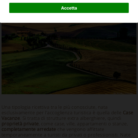
Soggiorno in Case Vacanze in Italia
Accetta
Una tipologia ricettiva tra le più conosciute, nata
esclusivamente per l'accoglienza turistica è quella delle
Case
Vacanze
. Si tratta di strutture extra alberghiere, quindi
proprietà private
, come case, ville, appartamenti o stanze,
completamente arredate
che vengono affittate
temporaneamente a turisti da privati o professionisti. Nate