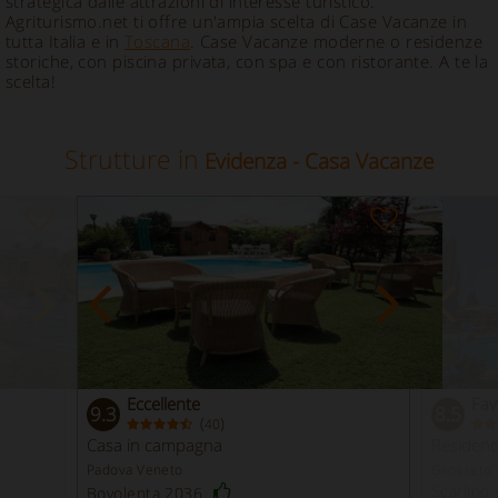
strategica dalle attrazioni di interesse turistico.
Agriturismo.net ti offre un'ampia scelta di Case Vacanze in
tutta Italia e in
Toscana
. Case Vacanze moderne o residenze
storiche, con piscina privata, con spa e con ristorante. A te la
scelta!
Strutture in
Evidenza - Casa Vacanze
Eccellente
Fav
9.3
8.5
(
)
40
Casa in campagna
Residen
Padova Veneto
Grosseto 
Scarlino
Bovolenta 2036