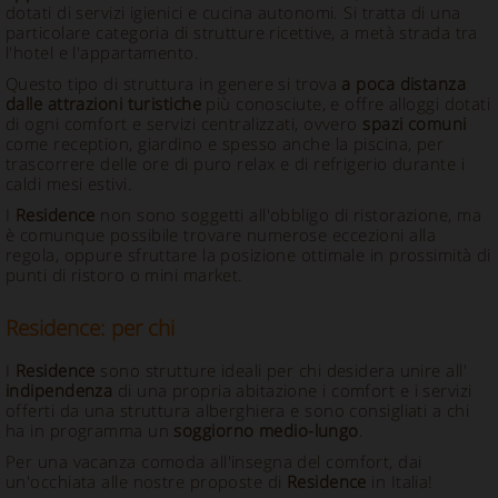
dotati di servizi igienici e cucina autonomi. Si tratta di una
particolare categoria di strutture ricettive, a metà strada tra
l'hotel e l'appartamento.
Questo tipo di struttura in genere si trova
a poca distanza
dalle attrazioni turistiche
più conosciute, e offre alloggi dotati
di ogni comfort e servizi centralizzati, ovvero
spazi comuni
come reception, giardino e spesso anche la piscina, per
trascorrere delle ore di puro relax e di refrigerio durante i
caldi mesi estivi.
I
Residence
non sono soggetti all'obbligo di ristorazione, ma
è comunque possibile trovare numerose eccezioni alla
regola, oppure sfruttare la posizione ottimale in prossimità di
punti di ristoro o mini market.
Residence: per chi
I
Residence
sono strutture ideali per chi desidera unire all'
indipendenza
di una propria abitazione i comfort e i servizi
offerti da una struttura alberghiera e sono consigliati a chi
ha in programma un
soggiorno medio-lungo
.
Per una vacanza comoda all'insegna del comfort, dai
un'occhiata alle nostre proposte di
Residence
in Italia!