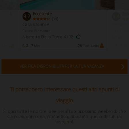
Eccellente
Ecc
9.2
9.4
(
)
39
enotazione
Casa Vacanze
Residen
Immediata
Cuneo Piemonte
Siena Tos
Albaretto Della Torre 4102
Borgo Si
i Letto
2 - 7
Min
28
Posti Letto
1 - 7
Min
VERIFICA DISPONIBILITÀ PER LA TUA VACANZA
Ti potrebbero interessare questi altri spunti di
viaggio
Scopri tutte le nostre idee per il tuo prossimo weekend: che
sia relax, con cena, romantico, abbiamo quello di cui hai
bisogno!