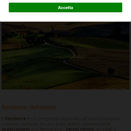
Vacanze in Residence in Italia
Accetta
Residence: definizione
Il
Residence
è un complesso destinato all'attività turistico-
ricettiva costituito da uno o più edifici comprendenti
appartamenti
che forniscono i
servizi minimi
, arredati e