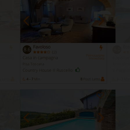
Favoloso
Ecc
8.6
9.0
(
)
2
enotazione
Prenotazione
Casa in campagna
Apparta
Immediata
Immediata
Pisa Toscana
Terni Umb
Country House Il Ruscello
Il Poggio
i Letto
4 - 7
Min
8
Posti Letto
3 - 7
Min