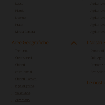
Lucca
Agriturism
Pistoia
Agriturism
Livorno
Agriturism
Prato
Agriturism
Massa Carrara
Agriturism
Aree Geografiche
I Nostri
Trentino
,
Dimore di
Crete senesi
,
Solo Agrit
Chianti
,
Prenotazi
costa_amalfi
,
Best Seller
Chianti Classico
,
Le nostr
lago_di_garda
,
Val d'Orcia
,
Argentario
,