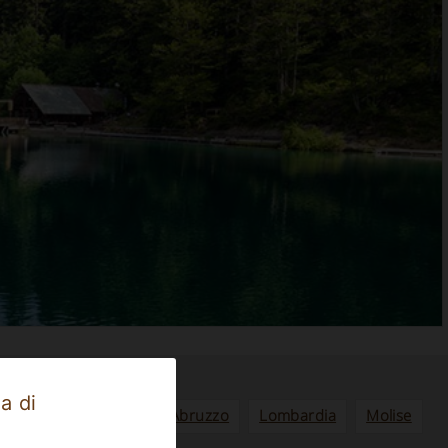
a di
Veneto
Calabria
Abruzzo
Lombardia
Molise