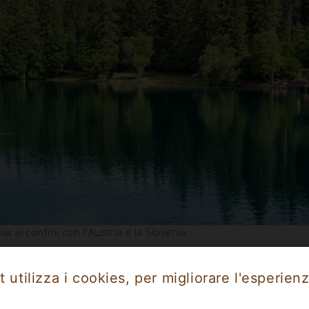
a ai confini con l'Austria e la Slovenia.
 utilizza i cookies, per migliorare l'esperienz
zio
Marche
Liguria
Emilia Romagna
Campania