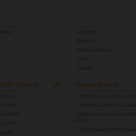
omagna
Lombardia
Sardegna
Trentino Alto Adige
a
Liguria
Calabria
smi in Toscana
Vacanze a tema
o Arezzo
Agriturismi in Liguria vicino al m
o Firenze
Soggiorno tra le vigne in Toscan
o Grosseto
Agriturismo con piscina per bam
Umbria
o Livorno
Gli eventi da non perdere in To
o Lucca