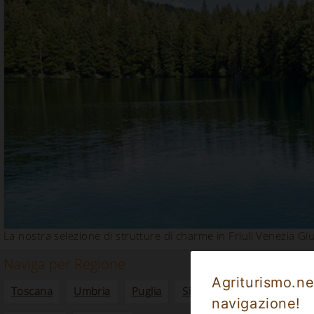
La nostra selezione di strutture di charme in Friuli Venezia Giuli
Naviga per Regione
Agriturismo.net
Toscana
Umbria
Puglia
Sicilia
Piemonte
La
navigazione!