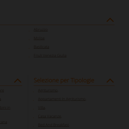
Abruzzo
Molise
Basilicata
Friuli Venezia Giulia
Selezione per Tipologie
are
Agriturismo
,
a
Appartamenti In Agriturismo
,
bini in
Villa
,
Casa Vacanze
,
scana
Bed And Breakfast
,