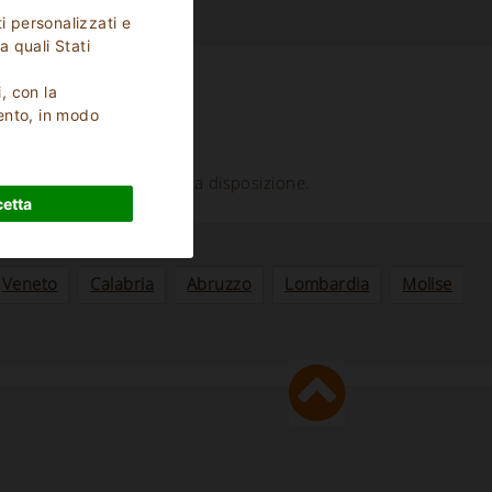
i personalizzati e
a quali Stati
i, con la
ento, in modo
Dimore di charme
e molte altre proposte a tua disposizione.
etta
Veneto
Calabria
Abruzzo
Lombardia
Molise