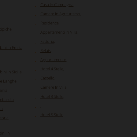
Casa In Campagna
,
Camere In Agriturismo
,
Residence
,
 tipiche
Appartamenti In Villa
,
Fattoria
,
ini in Emilia
Relais
,
Appartamento
,
Hotel 4 Stelle
,
ni in Sicilia
Castello
,
lle Langhe
Camere In Villa
,
ania
Hotel 3 Stelle
,
ombardia
,
ia
Hotel 5 Stelle
toria
ini in