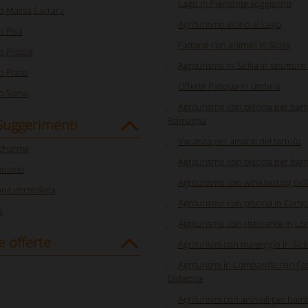
Lago in Piemonte soggiorno
o Massa Carrara
Agriturismo vicino al Lago
o Pisa
Fattorie con animali in Sicilia
o Pistoia
Agriturismo in Sicilia in strutture
o Prato
Offerte Pasqua in Umbria
o Siena
Agriturismo con piscina per bamb
Romagna
 Suggerimenti
Vacanza per amanti del tartufo
 charme
Agriturismo con piscina per bambi
urismo
Agriturismo con wine tasting ne
one immediata
Agriturismo con piscina in Camp
s
Agriturismo con ristorante in L
e offerte
Agriturismi con maneggio in Sicil
Agriturismi in Lombardia con Fat
Didattica
Agriturismi con animali per bamb