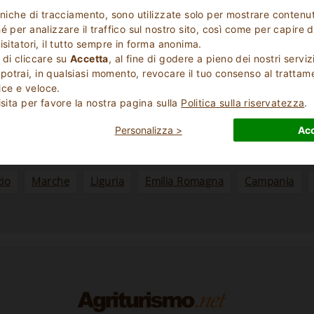
cniche di tracciamento, sono utilizzate solo per mostrare contenut
 per analizzare il traffico sul nostro sito, così come per capire d
isitatori, il tutto sempre in forma anonima.
 di cliccare su
Accetta
, al fine di godere a pieno dei nostri serviz
Strutture in
Evidenza
otrai, in qualsiasi momento, revocare il tuo consenso al trattam
ce e veloce.
ci sono strutture che propongono questa tipologia di offerta
isita per favore la nostra pagina sulla
Politica sulla riservatezza
.
o per visionare le altre tipologie disponibili o per cercare tra l
Personalizza >
Acc
zio
Marche
Liguria
Emilia Romagna
Campania