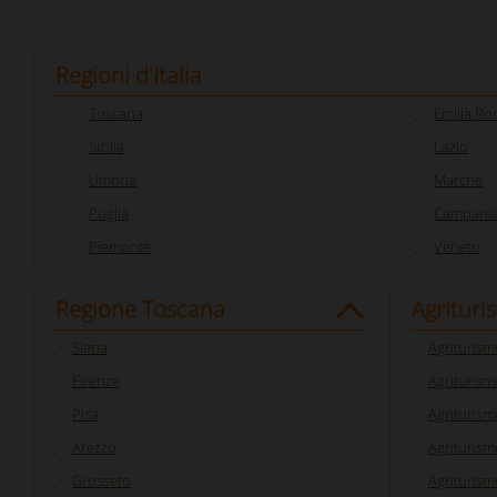
Regioni d'Italia
Toscana
Emilia R
Sicilia
Lazio
Umbria
Marche
Puglia
Campani
Piemonte
Veneto
Regione Toscana
Agrituri
Siena
Agriturism
Firenze
Agriturism
Pisa
Agriturism
Arezzo
Agriturism
Grosseto
Agriturism