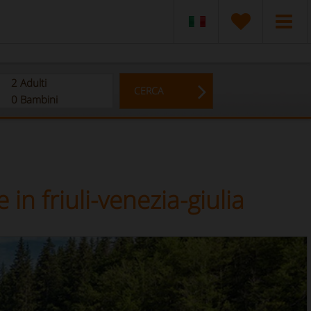
2
Adulti
CERCA
0
Bambini
 in friuli-venezia-giulia