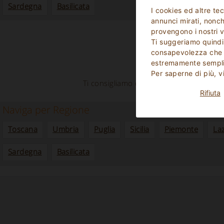
Sardegna
Basilicata
I cookies ed altre te
annunci mirati, nonché
provengono i nostri v
Ti suggeriamo quindi
consapevolezza che p
estremamente sempli
Attualmente non 
Per saperne di più, v
Ti consigliamo di navigare nel nostro sit
Rifiuta
Naviga per Regione
Toscana
Umbria
Puglia
Sicilia
Piemonte
La
Sardegna
Basilicata