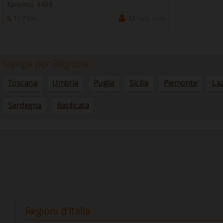
Tavenna 4488
1 - 7
Min
22
Posti Letto
Naviga per Regione
Toscana
Umbria
Puglia
Sicilia
Piemonte
La
Sardegna
Basilicata
Regioni d'Italia