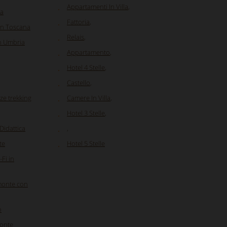
Appartamenti In Villa
,
ia
Fattoria
,
in Toscana
Relais
,
in Umbria
Appartamento
,
Hotel 4 Stelle
,
Castello
,
ze trekking
Camere In Villa
,
Hotel 3 Stelle
,
 Didattica
,
te
Hotel 5 Stelle
Fi in
emonte con
o
monte