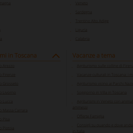
omagna
Veneto
Sardegna
Trentino Alto Adige
a
Liguria
a
Calabria
smi in Toscana
Vacanze a tema
o Arezzo
Agriturismo sulle colline di Firen
o Firenze
Vacanze culturali in Toscana: i mu
o Grosseto
Agriturismo vicino ai Parchi Nazion
o Livorno
Soggiorno in Villa in Toscana
o Lucca
Agriturismi in Veneto con animal
ammessi
o Massa Carrara
Offerte Famiglia
o Pisa
Consigli su quando e dove anda
o Pistoia
in Italia