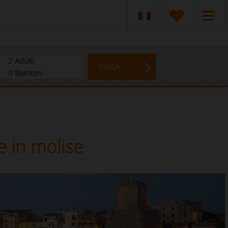
2
Adulti
CERCA
0
Bambini
e in molise