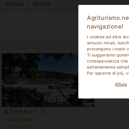
Sardegna
Basilicata
Agriturismo.net
navigazione!
I cookies ed altre te
annunci mirati, nonché
provengono i nostri v
Ti suggeriamo quindi
consapevolezza che p
estremamente sempli
Per saperne di più, v
Rifiuta
8.7
(
2
)
Camere in Villa
Campobasso Molise