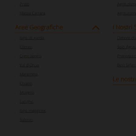
Prato
Agriturism
Massa Carrara
Agriturism
Aree Geografiche
I Nostri
lago_di_garda
,
Dimore di
Cilento
,
Solo Agrit
Crete senesi
,
Prenotazi
Val d'Orcia
,
Best Seller
Maremma
,
Le nostr
Chianti
,
Mugello
,
Langhe
,
lago_maggiore
,
Salento