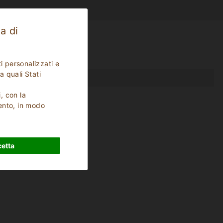
a di
i personalizzati e
a quali Stati
i, con la
ento, in modo
etta