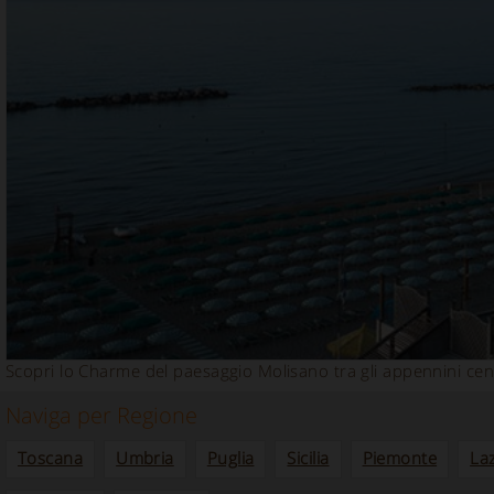
Scopri lo Charme del paesaggio Molisano tra gli appennini cen
Naviga per Regione
Toscana
Umbria
Puglia
Sicilia
Piemonte
La