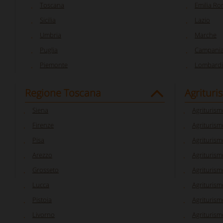
Toscana
Emilia R
Sicilia
Lazio
Umbria
Marche
Puglia
Campani
Piemonte
Lombardi
Regione Toscana
Agrituri
Siena
Agriturism
Firenze
Agriturism
Pisa
Agriturism
Arezzo
Agriturism
Grosseto
Agriturism
Lucca
Agriturism
Pistoia
Agriturism
Livorno
Agriturism