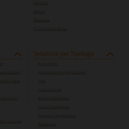
Abruzzo
Molise
Basilicata
Friuli Venezia Giulia
Selezione per Tipologie
ze
Agriturismo
,
sei più belli
Appartamenti In Agriturismo
,
ali in Italia
Villa
,
Casa Vacanze
,
i domestici
Bed And Breakfast
,
Casa In Campagna
,
Camere In Agriturismo
,
re in vacanza
Residence
,