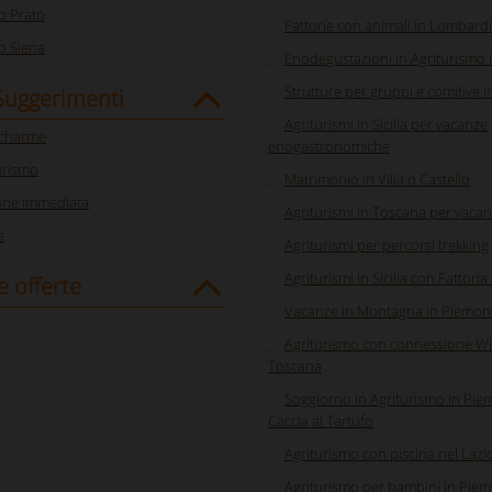
o Prato
Fattorie con animali in Lombard
o Siena
Enodegustazioni in Agriturismo 
Strutture per gruppi e comitive 
 Suggerimenti
Agriturismi in Sicilia per vacanze
 charme
enogastronomiche
urismo
Matrimonio in Villa o Castello
one immediata
Agriturismi in Toscana per vacan
s
Agriturismi per percorsi trekking
Agriturismi in Sicilia con Fattoria
e offerte
Vacanze in Montagna in Piemon
Agriturismo con connessione Wi-
Toscana
Soggiorno in Agriturismo in Pi
Caccia al Tartufo
Agriturismo con piscina nel Lazi
Agriturismo per bambini in Pie