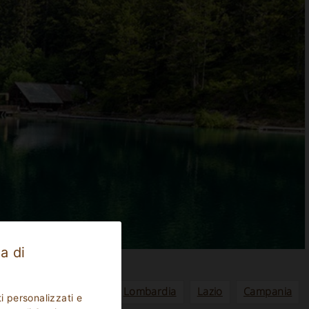
a di
a
Emilia Romagna
Lombardia
Lazio
Campania
i personalizzati e