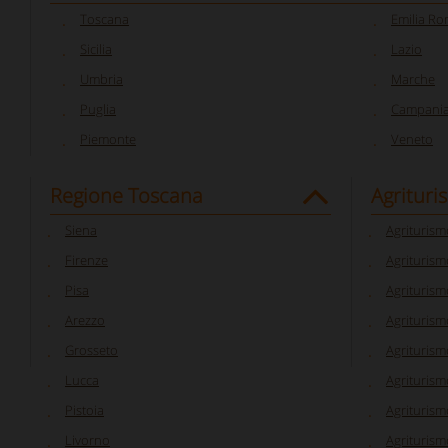
Toscana
Emilia R
Sicilia
Lazio
Umbria
Marche
Puglia
Campani
Piemonte
Veneto
Regione Toscana
Agrituri
Siena
Agriturism
Firenze
Agriturism
Pisa
Agriturism
Arezzo
Agriturism
Grosseto
Agriturism
Lucca
Agriturism
Pistoia
Agriturism
Livorno
Agriturism