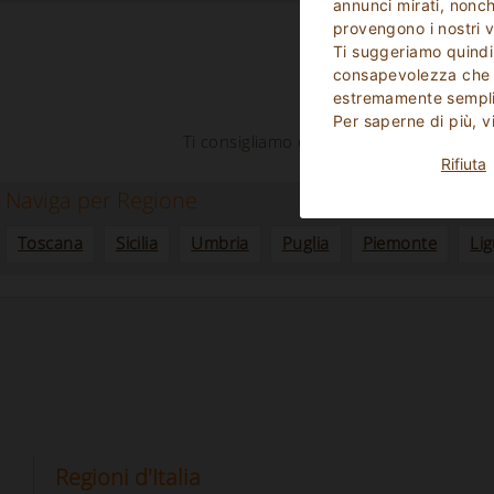
annunci mirati, nonché
provengono i nostri v
Ti suggeriamo quindi
consapevolezza che p
estremamente sempli
Attualmente non 
Per saperne di più, v
Ti consigliamo di navigare nel nostro sit
Rifiuta
Naviga per Regione
Toscana
Sicilia
Umbria
Puglia
Piemonte
Lig
Regioni d'Italia