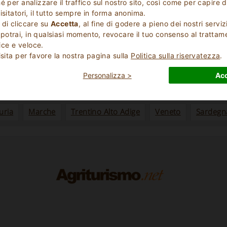
 per analizzare il traffico sul nostro sito, così come per capire d
isitatori, il tutto sempre in forma anonima.
 di cliccare su
Accetta
, al fine di godere a pieno dei nostri serviz
Strutture in
Evidenza
otrai, in qualsiasi momento, revocare il tuo consenso al trattam
ce e veloce.
ci sono strutture che propongono questa tipologia di offerta
isita per favore la nostra pagina sulla
Politica sulla riservatezza
.
o per visionare le altre tipologie disponibili o per cercare tra l
Personalizza >
Acc
uria
Marche
Trentino Alto Adige
Veneto
Sardegn