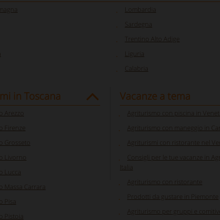
omagna
Lombardia
Sardegna
Trentino Alto Adige
a
Liguria
Calabria
smi in Toscana
Vacanze a tema
o Arezzo
Agriturismo con piscina in Vene
o Firenze
Agriturismo con maneggio in C
o Grosseto
Agriturismi con ristorante nel V
o Livorno
Consigli per le tue vacanze in Ag
Italia
o Lucca
Agriturismo con ristorante
o Massa Carrara
Prodotti da gustare in Piemonte
o Pisa
Agriturismo per gruppi e comitiv
o Pistoia