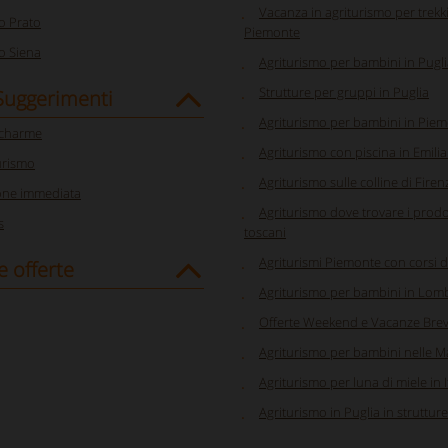
Vacanza in agriturismo per trekk
o Prato
Piemonte
o Siena
Agriturismo per bambini in Pugl
Strutture per gruppi in Puglia
 Suggerimenti
Agriturismo per bambini in Pie
 charme
Agriturismo con piscina in Emil
urismo
Agriturismo sulle colline di Firen
one immediata
Agriturismo dove trovare i prodott
s
toscani
Agriturismi Piemonte con corsi d
e offerte
Agriturismo per bambini in Lom
Offerte Weekend e Vacanze Brev
Agriturismo per bambini nelle 
Agriturismo per luna di miele in I
Agriturismo in Puglia in strutture