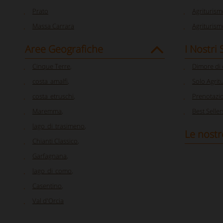
Prato
Agriturism
Massa Carrara
Agriturism
Aree Geografiche
I Nostri
Cinque Terre
,
Dimore di
costa_amalfi
,
Solo Agrit
costa_etruschi
,
Prenotazi
Maremma
,
Best Seller
lago_di_trasimeno
,
Le nostr
Chianti Classico
,
Garfagnana
,
lago_di_como
,
Casentino
,
Val d'Orcia