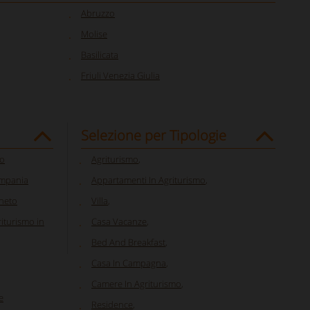
Abruzzo
Molise
Basilicata
Friuli Venezia Giulia
Selezione per Tipologie
to
Agriturismo
,
ampania
Appartamenti In Agriturismo
,
eneto
Villa
,
riturismo in
Casa Vacanze
,
Bed And Breakfast
,
Casa In Campagna
,
Camere In Agriturismo
,
e
Residence
,