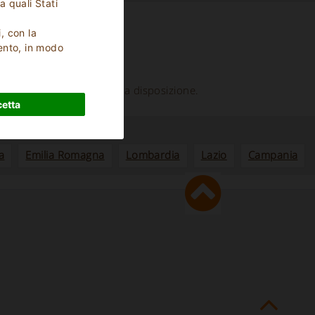
a quali Stati
i, con la
ento, in modo
Dimore di charme
e molte altre proposte a tua disposizione.
etta
a
Emilia Romagna
Lombardia
Lazio
Campania