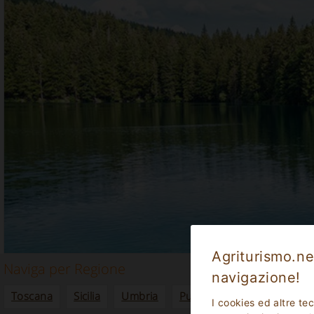
Agriturismo.net
Naviga per Regione
navigazione!
Toscana
Sicilia
Umbria
Puglia
Piemonte
Lig
I cookies ed altre te