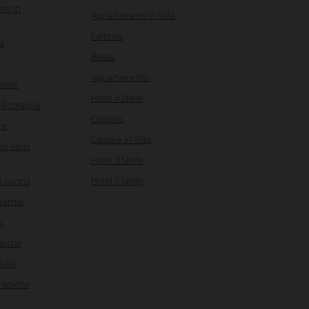
ing in
Appartamenti In Villa
,
Fattoria
,
ia
Relais
,
Appartamento
,
monte
Hotel 4 Stelle
,
ia Romagna
Castello
,
ze
Camere In Villa
,
i tipici
Hotel 3 Stelle
,
i cucina
Hotel 5 Stelle
,
bardia
i
Marche
talia
 tipiche