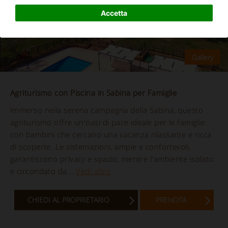
Accetta
Agriturismo con Piscina in Sabina per Famiglie
Immerso nella serena campagna della Sabina, questo
agriturismo offre un'oasi di pace ideale per le famiglie
con bambini che cercano una vacanza rilassante e ricca
di scoperte. Le sistemazioni, ampie e confortevoli,
garantiscono privacy e spazio, mentre l'ambiente isolato
e circondato da...
Vedi altro
CHIEDI AL PROPRIETARIO
PRENOTA