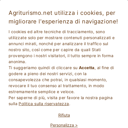
Agriturismo.net utilizza i cookies, per
migliorare l'esperienza di navigazione!
Tarano 2604
Eccellente
I cookies ed altre tecniche di tracciamento, sono
9
Agriturismo
utilizzate solo per mostrare contenuti personalizzati e
annunci mirati, nonché per analizzare il traffico sul
Rieti
, Tarano
41
Posti Letto
(Mappa)
nostro sito, così come per capire da quali Stati
provengono i nostri visitatori, il tutto sempre in forma
CHIEDI AL PROPRIETARIO
PRENOTA
anonima.
Ti suggeriamo quindi di cliccare su
Accetta
, al fine di
godere a pieno dei nostri servizi, con la
consapevolezza che potrai, in qualsiasi momento,
Maggiori Informazioni
revocare il tuo consenso al trattamento, in modo
estremamente semplice e veloce.
Per saperne di più, visita per favore la nostra pagina
sulla
Politica sulla riservatezza
.
Rifiuta
Personalizza >