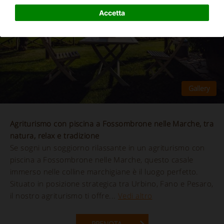
Accetta
Agriturismo con piscina a Fossombrone nelle Marche, tra
natura, relax e tradizione
Se sogni un soggiorno rilassante in un agriturismo con
piscina a Fossombrone nelle Marche, questo casale
immerso nelle colline marchigiane è il luogo perfetto.
Situato in posizione strategica tra Urbino, Fano e Pesaro,
il nostro agriturismo ti offre...
Vedi altro
PRENOTA