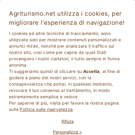
Agriturismo.net utilizza i cookies, per
migliorare l'esperienza di navigazione!
Agriturismo Casal San Sergio
Favoloso
I cookies ed altre tecniche di tracciamento, sono
8.5
Agriturismo
utilizzate solo per mostrare contenuti personalizzati e
annunci mirati, nonché per analizzare il traffico sul
Pesaro Urbino
, Fossombrone
(Mappa)
nostro sito, così come per capire da quali Stati
Prenotazione Immediata
25
Posti Letto
provengono i nostri visitatori, il tutto sempre in forma
anonima.
PRENOTA
Ti suggeriamo quindi di cliccare su
Accetta
, al fine di
godere a pieno dei nostri servizi, con la
consapevolezza che potrai, in qualsiasi momento,
revocare il tuo consenso al trattamento, in modo
Maggiori Informazioni
estremamente semplice e veloce.
Per saperne di più, visita per favore la nostra pagina
sulla
Politica sulla riservatezza
.
Rifiuta
Personalizza >