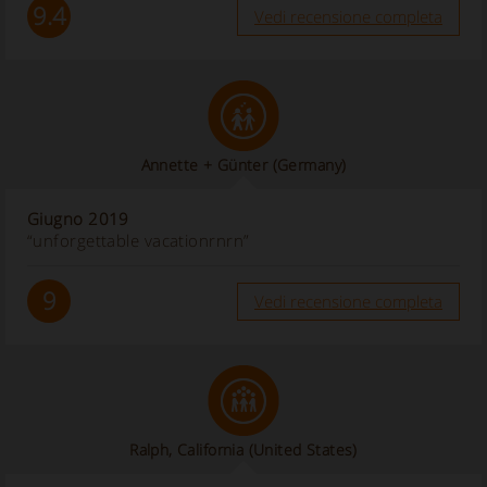
9.4
Vedi recensione completa
Annette + Günter
(Germany)
Giugno 2019
“unforgettable vacationrnrn”
9
Vedi recensione completa
Ralph, California
(United States)