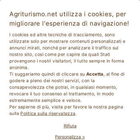
Agriturismo.net utilizza i cookies, per
migliorare l'esperienza di navigazione!
Amarrante
Favoloso
I cookies ed altre tecniche di tracciamento, sono
8.8
Fattoria
utilizzate solo per mostrare contenuti personalizzati e
annunci mirati, nonché per analizzare il traffico sul
Firenze
, Montaione
(Mappa)
nostro sito, così come per capire da quali Stati
Prenotazione Immediata
26
Posti Letto
provengono i nostri visitatori, il tutto sempre in forma
anonima.
CHIEDI AL PROPRIETARIO
PRENOTA
Ti suggeriamo quindi di cliccare su
Accetta
, al fine di
godere a pieno dei nostri servizi, con la
consapevolezza che potrai, in qualsiasi momento,
revocare il tuo consenso al trattamento, in modo
Maggiori Informazioni
estremamente semplice e veloce.
Per saperne di più, visita per favore la nostra pagina
sulla
Politica sulla riservatezza
.
187 Recensioni
Struttura
Rifiuta
Personalizza >