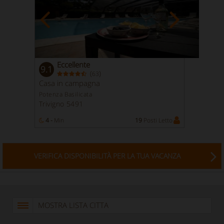
Eccellente
9.1
(
)
63
Casa in campagna
Potenza Basilicata
Trivigno 5491
4 -
Min
19
Posti Letto
VERIFICA DISPONIBILITÀ PER LA TUA VACANZA
MOSTRA LISTA CITTA