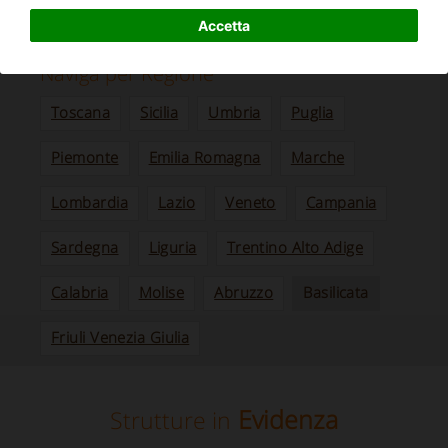
I nostri più popolari agriturismi, B&B e Ville in
Basilicata
Accetta
Naviga per Regione
Toscana
Sicilia
Umbria
Puglia
Piemonte
Emilia Romagna
Marche
Lombardia
Lazio
Veneto
Campania
Sardegna
Liguria
Trentino Alto Adige
Calabria
Molise
Abruzzo
Basilicata
Friuli Venezia Giulia
Evidenza
Strutture in