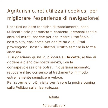
Agriturismo.net utilizza i cookies, per
migliorare l'esperienza di navigazione!
I cookies ed altre tecniche di tracciamento, sono
utilizzate solo per mostrare contenuti personalizzati e
annunci mirati, nonché per analizzare il traffico sul
nostro sito, così come per capire da quali Stati
provengono i nostri visitatori, il tutto sempre in forma
anonima.
Ti suggeriamo quindi di cliccare su
Accetta
, al fine di
2
Adulti
godere a pieno dei nostri servizi, con la
CERCA
0
Bambini
consapevolezza che potrai, in qualsiasi momento,
revocare il tuo consenso al trattamento, in modo
estremamente semplice e veloce.
Per saperne di più, visita per favore la nostra pagina
sulla
Politica sulla riservatezza
.
Homepage
best-sellers
Basilicata
Rifiuta
Personalizza >