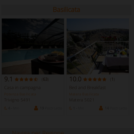
Basilicata
9.1
10.0
(
63
)
(
1
)
Casa in campagna
Bed and Breakfast
Potenza Basilicata
Matera Basilicata
Trivigno 5491
Matera 5021
4 -
Min
19
Posti Letto
1 -
Min
14
Posti Letto
Naviga per Regione