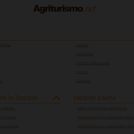
omagna
Veneto
Sardegna
Trentino Alto Adige
a
Liguria
a
Calabria
smi in Toscana
Vacanze a tema
o Arezzo
Lago in Piemonte soggiorno
o Firenze
Agriturismo con ristorante nell
o Grosseto
Agriturismo con ristorante in P