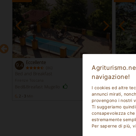
Eccellente
Ecc
9.4
9.1
Agriturismo.net
(
)
86
Prenotazione
Bed and Breakfast
Bed and 
Immediata
navigazione!
Firenze Toscana
Firenze T
Vaglia 7
Bed&Breafast Mugello
I cookies ed altre te
annunci mirati, nonché
to
2 - 3
Min
12
Posti Letto
2 -
Min
provengono i nostri v
Ti suggeriamo quindi
consapevolezza che p
estremamente sempli
Per saperne di più, v