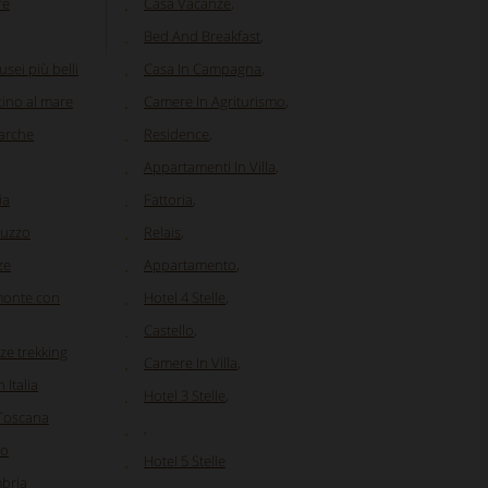
re
Casa Vacanze
,
Bed And Breakfast
,
sei più belli
Casa In Campagna
,
cino al mare
Camere In Agriturismo
,
Marche
Residence
,
Appartamenti In Villa
,
ia
Fattoria
,
ruzzo
Relais
,
ze
Appartamento
,
emonte con
Hotel 4 Stelle
,
Castello
,
ze trekking
Camere In Villa
,
 Italia
Hotel 3 Stelle
,
 Toscana
,
io
Hotel 5 Stelle
bria