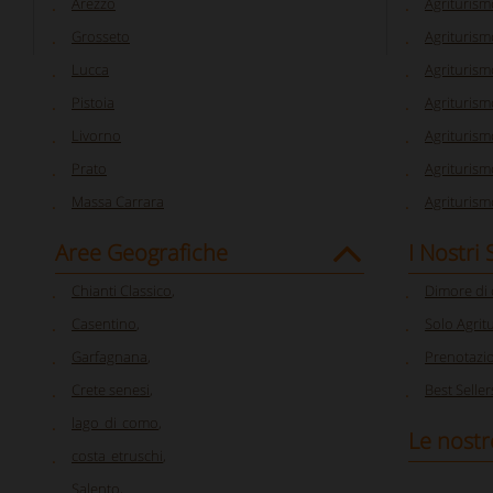
Arezzo
Agriturism
Grosseto
Agriturism
Lucca
Agriturism
Pistoia
Agriturism
Livorno
Agriturism
Prato
Agriturism
Massa Carrara
Agriturism
Aree Geografiche
I Nostri
Chianti Classico
,
Dimore di
Casentino
,
Solo Agrit
Garfagnana
,
Prenotazi
Crete senesi
,
Best Seller
lago_di_como
,
Le nostr
costa_etruschi
,
Salento
,