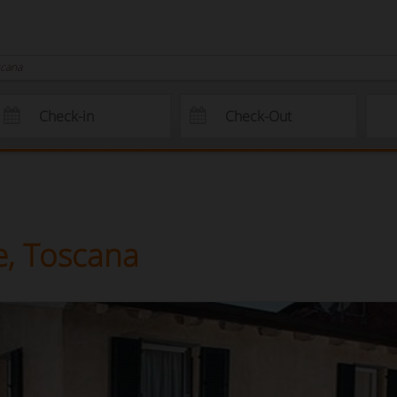
scana
e, Toscana