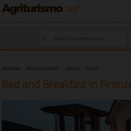
Bed and Breakfast - il tuo appartamento, la tua casa per le vacanze in Firenze, To
Homepage
Bed And Breakfast
Toscana
Firenze
Bed and Breakfast in Firenz