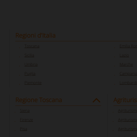
Regioni d'Italia
Toscana
Emilia R
Sicilia
Lazio
Umbria
Marche
Puglia
Campani
Piemonte
Lombardi
Regione Toscana
Agrituri
Siena
Agriturism
Firenze
Agriturism
Pisa
Agriturism