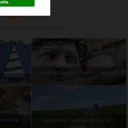
etta
 viaggio
biamo quello di cui hai bisogno!
Vacanze culturali in Toscana: i musei più
scana
belli
e Wi-Fi in
Agriturismi in Toscana per vacanze in
bicicletta