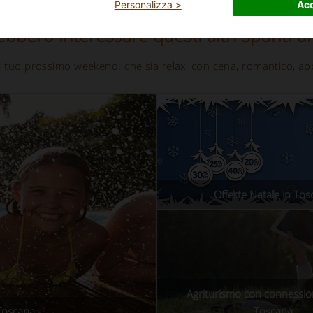
Personalizza >
Acc
ebbero interessare questi altri spunti di
 il tuo prossimo weekend: che sia relax, con cena, romantico, ab
Offerte Natale in To
Agriturismo con connession
 Toscana
Toscana