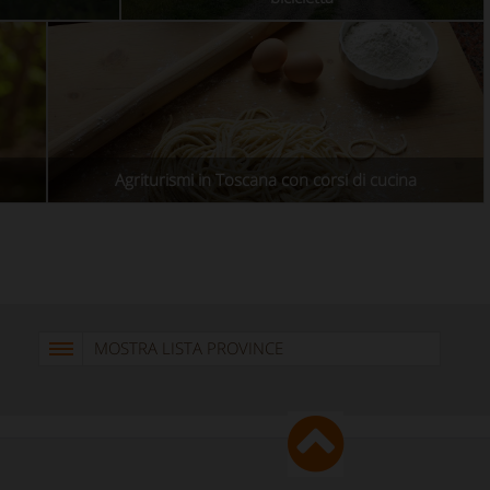
Agriturismi in Toscana con corsi di cucina
MOSTRA LISTA PROVINCE