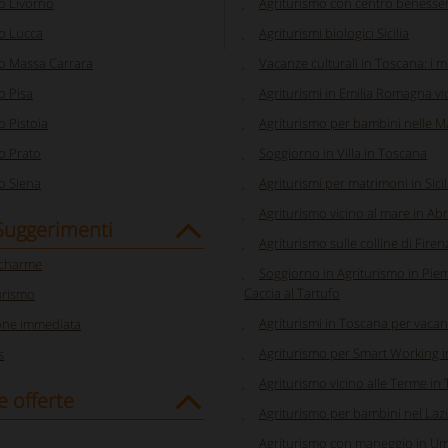
o Livorno
Agriturismo con centro benesse
o Lucca
Agriturismi biologici Sicilia
o Massa Carrara
Vacanze culturali in Toscana: i mu
o Pisa
Agriturismi in Emilia Romagna vi
o Pistoia
Agriturismo per bambini nelle 
o Prato
Soggiorno in Villa in Toscana
o Siena
Agriturismi per matrimoni in Sicil
Agriturismo vicino al mare in Ab
 Suggerimenti
Agriturismo sulle colline di Firen
 charme
Soggiorno in Agriturismo in Pi
Caccia al Tartufo
urismo
Agriturismi in Toscana per vacan
one immediata
Agriturismo per Smart Working in
s
Agriturismo vicino alle Terme in
e offerte
Agriturismo per bambini nel Laz
Agriturismo con maneggio in Um