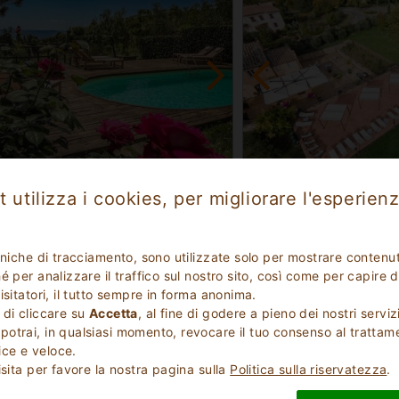
ellente
Eccellente
9.4
 utilizza i cookies, per migliorare l'esperienz
(
)
(
)
10
39
Breakfast
Bed and Breakfast
oscana
Firenze Toscana
87
Tavarnelle Val Di Pesa 3
cniche di tracciamento, sono utilizzate solo per mostrare contenut
 per analizzare il traffico sul nostro sito, così come per capire d
10
Posti Letto
1 - 7
Min
isitatori, il tutto sempre in forma anonima.
 di cliccare su
Accetta
, al fine di godere a pieno dei nostri serviz
otrai, in qualsiasi momento, revocare il tuo consenso al trattam
ce e veloce.
VERIFICA DISPONIBILITÀ PER LA TUA VACANZA
isita per favore la nostra pagina sulla
Politica sulla riservatezza
.