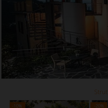
Strut
-10
%
-20
%