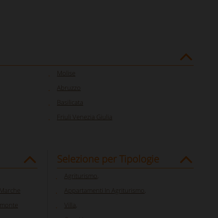
Molise
Abruzzo
Basilicata
Friuli Venezia Giulia
Selezione per Tipologie
Agriturismo
,
e Marche
Appartamenti In Agriturismo
,
iemonte
Villa
,