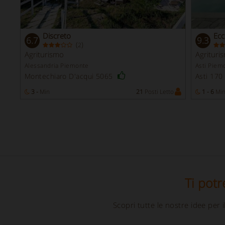
Discreto
Ecc
6.7
9.3
(
)
2
Agriturismo
Agrituri
Alessandria Piemonte
Asti Piem
Montechiaro D'acqui 5065
Asti 170
3 -
Min
21
Posti Letto
1 - 6
Mi
Ti potr
Scopri tutte le nostre idee per