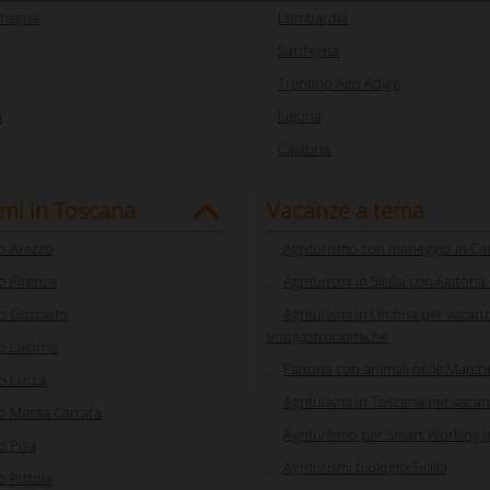
omagna
Lombardia
Sardegna
Trentino Alto Adige
a
Liguria
Calabria
smi in Toscana
Vacanze a tema
o Arezzo
Agriturismo con maneggio in C
o Firenze
Agriturismi in Sicilia con Fattoria
o Grosseto
Agriturismi in Umbria per vacan
enogastronomiche
o Livorno
Fattoria con animali nelle March
o Lucca
Agriturismi in Toscana per vacan
o Massa Carrara
Agriturismo per Smart Working in
o Pisa
Agriturismi biologici Sicilia
o Pistoia