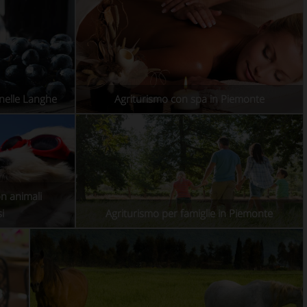
 nelle Langhe
Agriturismo con spa in Piemonte
on animali
i
Agriturismo per famiglie in Piemonte