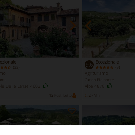
ezionale
Eccezionale
9.6
(
)
(
)
33
9
smo
Agriturismo
onte
Cuneo Piemonte
le Delle Lanze 4603
Alba 4878
n
13
Posti Letto
2 -
Min