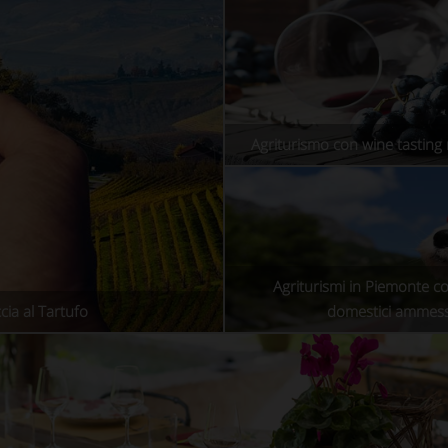
Agriturismo con wine tasting
Agriturismi in Piemonte c
ia al Tartufo
domestici ammess