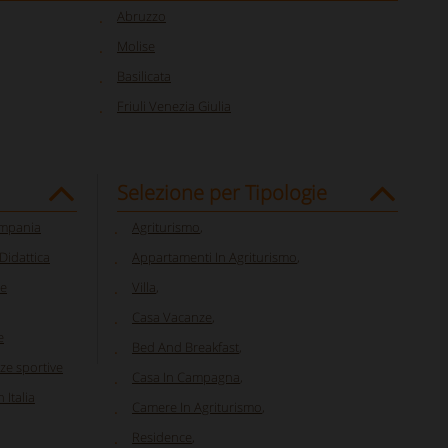
Abruzzo
Molise
Basilicata
Friuli Venezia Giulia
Selezione per Tipologie
ampania
Agriturismo
,
 Didattica
Appartamenti In Agriturismo
,
ze
Villa
,
Casa Vacanze
,
e
Bed And Breakfast
,
ze sportive
Casa In Campagna
,
 Italia
Camere In Agriturismo
,
Residence
,