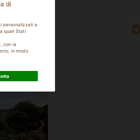
a di
i personalizzati e
a quali Stati
i, con la
ento, in modo
etta
14
Posti Letto