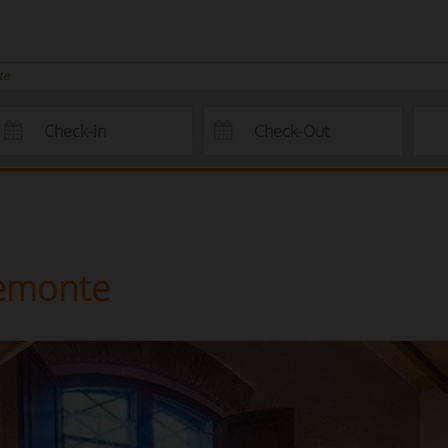
te
iemonte