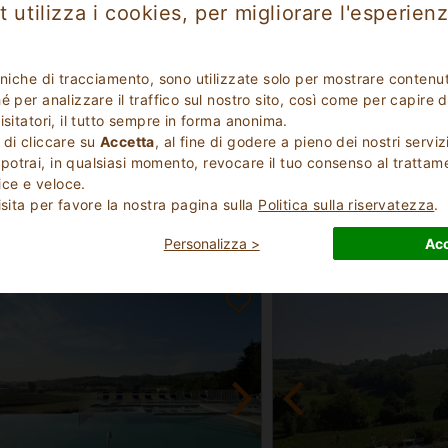
 utilizza i cookies, per migliorare l'esperienz
cniche di tracciamento, sono utilizzate solo per mostrare contenut
 per analizzare il traffico sul nostro sito, così come per capire d
isitatori, il tutto sempre in forma anonima.
oloso
Eccezionale
 di cliccare su
Accetta
, al fine di godere a pieno dei nostri serviz
9.7
(
)
(
)
10
3
otrai, in qualsiasi momento, revocare il tuo consenso al trattam
smo
Agriturismo
ce e veloce.
ia Piemonte
Cuneo Piemonte
isita per favore la nostra pagina sulla
Politica sulla riservatezza
.
Montà 2407
 Monferrato 1081
Personalizza >
Acc
n
29
Posti Letto
2 - 7
Min