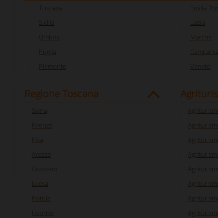
Toscana
Emilia R
Sicilia
Lazio
Umbria
Marche
Puglia
Campani
Piemonte
Veneto
Regione Toscana
Agrituri
Siena
Agriturism
Firenze
Agriturism
Pisa
Agriturism
Arezzo
Agriturism
Grosseto
Agriturism
Lucca
Agriturism
Pistoia
Agriturism
Livorno
Agriturism