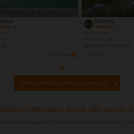
ellente
Eccellente
9.3
(
)
(
)
12
39
smo
Agriturismo
onte
Torino Piemonte
Agriturismo I Conti Dell
n
32
Posti Letto
2 - 7
Min
VERIFICA DISPONIBILITÀ PER LA TUA VACANZA
ebbero interessare questi altri spunti di
 il tuo prossimo weekend: che sia relax, con cena, romantico, ab