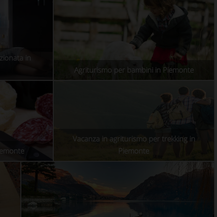
zionata in
Agriturismo per bambini in Piemonte
Vacanza in agriturismo per trekking in
Piemonte
Piemonte