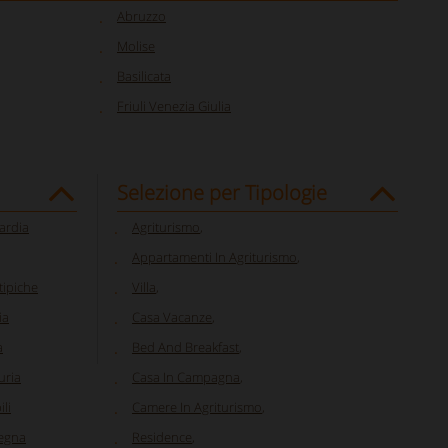
Abruzzo
Molise
Basilicata
Friuli Venezia Giulia
Selezione per Tipologie
ardia
Agriturismo
,
Appartamenti In Agriturismo
,
 tipiche
Villa
,
ia
Casa Vacanze
,
a
Bed And Breakfast
,
uria
Casa In Campagna
,
li
Camere In Agriturismo
,
degna
Residence
,