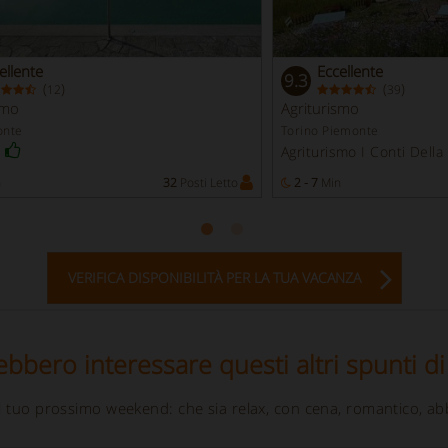
ellente
Eccellente
9.3
(
)
(
)
12
39
smo
Agriturismo
onte
Torino Piemonte
Agriturismo I Conti Dell
n
32
Posti Letto
2 - 7
Min
VERIFICA DISPONIBILITÀ PER LA TUA VACANZA
ebbero interessare questi altri spunti di
 il tuo prossimo weekend: che sia relax, con cena, romantico, ab