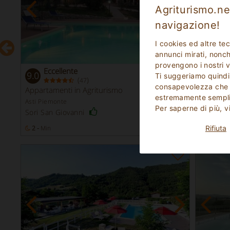
Agriturismo.net
navigazione!
I cookies ed altre te
annunci mirati, nonché
provengono i nostri v
Eccellente
Fav
9.0
8.7
Ti suggeriamo quindi
(
)
47
consapevolezza che p
Prenotazione
Appartamenti in Agriturismo
Agrituri
Immediata
estremamente sempli
Asti Piemonte
Alessandr
Per saperne di più, v
Sori San Giovanni
Gabiano
2 -
Min
19
Posti Letto
1 - 3
Mi
Rifiuta