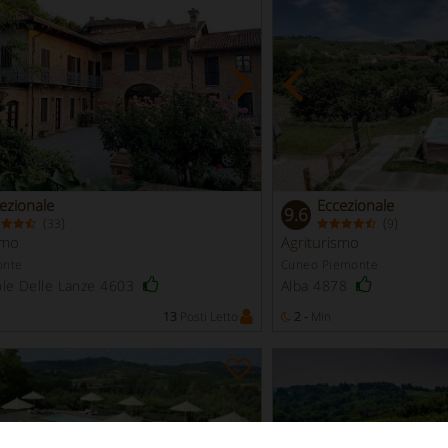
ezionale
Eccezionale
9.6
(
)
(
)
33
9
smo
Agriturismo
onte
Cuneo Piemonte
le Delle Lanze 4603
Alba 4878
n
13
Posti Letto
2 -
Min