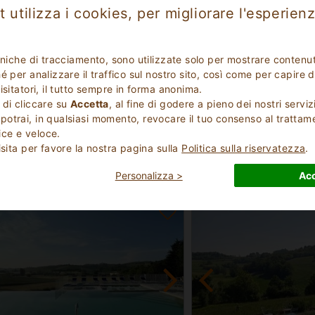
 utilizza i cookies, per migliorare l'esperienz
cniche di tracciamento, sono utilizzate solo per mostrare contenut
 per analizzare il traffico sul nostro sito, così come per capire d
isitatori, il tutto sempre in forma anonima.
oloso
Eccezionale
9.7
 di cliccare su
Accetta
, al fine di godere a pieno dei nostri serviz
(
)
(
)
10
3
otrai, in qualsiasi momento, revocare il tuo consenso al trattam
smo
Agriturismo
ce e veloce.
ia Piemonte
Cuneo Piemonte
isita per favore la nostra pagina sulla
Politica sulla riservatezza
.
Montà 2407
 Monferrato 1081
n
29
Posti Letto
2 - 7
Min
Personalizza >
Acc