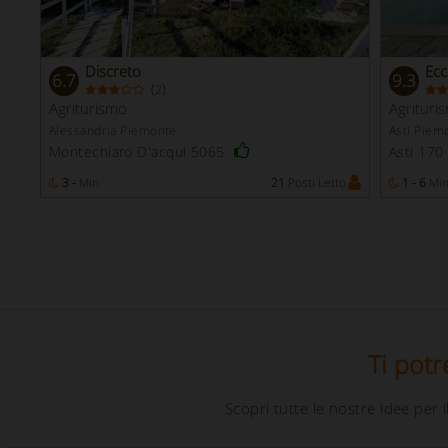
Discreto
Ecc
6.7
9.3
(
)
2
Agriturismo
Agrituri
Alessandria Piemonte
Asti Piem
Montechiaro D'acqui 5065
Asti 170
3 -
Min
21
Posti Letto
1 - 6
Mi
Ti potr
Scopri tutte le nostre idee per