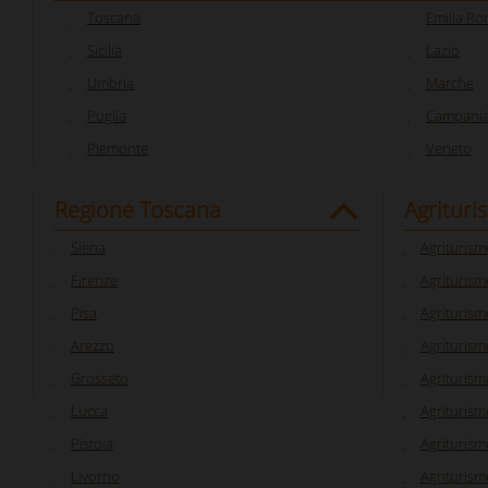
Toscana
Emilia R
Sicilia
Lazio
Umbria
Marche
Puglia
Campani
Piemonte
Veneto
Regione Toscana
Agrituri
Siena
Agriturism
Firenze
Agriturism
Pisa
Agriturism
Arezzo
Agriturism
Grosseto
Agriturism
Lucca
Agriturism
Pistoia
Agriturism
Livorno
Agriturism