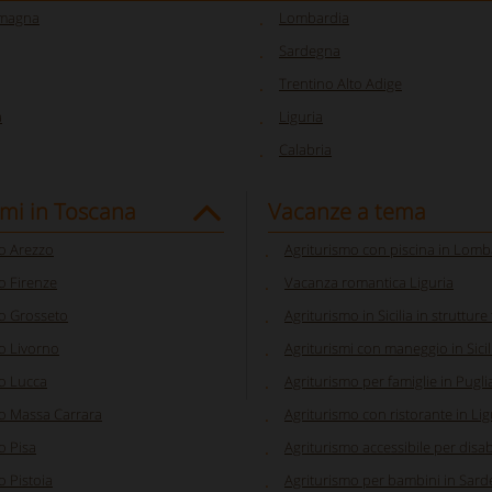
omagna
Lombardia
Sardegna
Trentino Alto Adige
a
Liguria
Calabria
smi in Toscana
Vacanze a tema
o Arezzo
Agriturismo con piscina in Lomb
o Firenze
Vacanza romantica Liguria
o Grosseto
Agriturismo in Sicilia in strutture
o Livorno
Agriturismi con maneggio in Sicil
o Lucca
Agriturismo per famiglie in Pugli
o Massa Carrara
Agriturismo con ristorante in Lig
o Pisa
Agriturismo accessibile per disabi
o Pistoia
Agriturismo per bambini in Sar