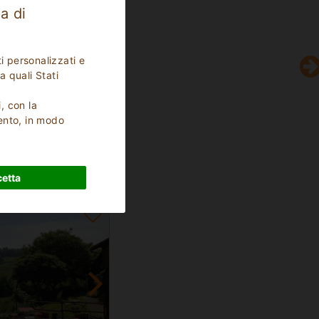
a di
i personalizzati e
a quali Stati
i, con la
ento, in modo
14
Posti Letto
etta