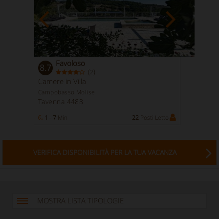
Favoloso
8.7
(
)
2
Camere in Villa
Campobasso Molise
Tavenna 4488
1 - 7
Min
22
Posti Letto
VERIFICA DISPONIBILITÀ PER LA TUA VACANZA
MOSTRA LISTA TIPOLOGIE