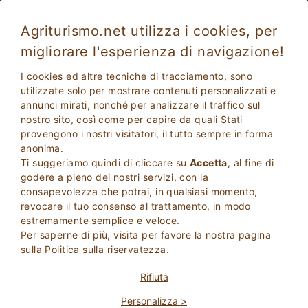
Agriturismo.net utilizza i cookies, per
migliorare l'esperienza di navigazione!
I cookies ed altre tecniche di tracciamento, sono
utilizzate solo per mostrare contenuti personalizzati e
annunci mirati, nonché per analizzare il traffico sul
nostro sito, così come per capire da quali Stati
provengono i nostri visitatori, il tutto sempre in forma
anonima.
Ti suggeriamo quindi di cliccare su
Accetta
, al fine di
2
Adulti
godere a pieno dei nostri servizi, con la
CERCA
0
Bambini
consapevolezza che potrai, in qualsiasi momento,
revocare il tuo consenso al trattamento, in modo
estremamente semplice e veloce.
Per saperne di più, visita per favore la nostra pagina
sulla
Politica sulla riservatezza
.
Homepage
Camere In Villa
Molise
Rifiuta
Personalizza >