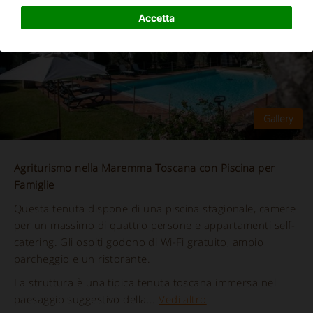
Accetta
Agriturismo nella Maremma Toscana con Piscina per
Famiglie
Questa tenuta dispone di una piscina stagionale, camere
per un massimo di quattro persone e appartamenti self-
catering. Gli ospiti godono di Wi-Fi gratuito, ampio
parcheggio e un ristorante.
La struttura è una tipica tenuta toscana immersa nel
paesaggio suggestivo della...
Vedi altro