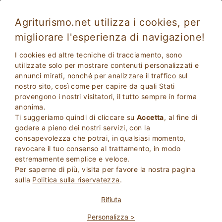
Agriturismo.net utilizza i cookies, per
migliorare l'esperienza di navigazione!
Grosseto 1919
Ottimo
I cookies ed altre tecniche di tracciamento, sono
8.3
Agriturismo
utilizzate solo per mostrare contenuti personalizzati e
annunci mirati, nonché per analizzare il traffico sul
Grosseto
, Grosseto
53
Posti Letto
(Mappa)
nostro sito, così come per capire da quali Stati
provengono i nostri visitatori, il tutto sempre in forma
CHIEDI AL PROPRIETARIO
PRENOTA
anonima.
Ti suggeriamo quindi di cliccare su
Accetta
, al fine di
godere a pieno dei nostri servizi, con la
consapevolezza che potrai, in qualsiasi momento,
Maggiori Informazioni
revocare il tuo consenso al trattamento, in modo
estremamente semplice e veloce.
Per saperne di più, visita per favore la nostra pagina
sulla
Politica sulla riservatezza
.
Rifiuta
Personalizza >