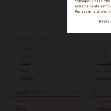
consapevolezza che p
estremamente sempli
Per saperne di più, v
Rifiuta
Regioni d'Italia
Toscana
Lazio
Sicilia
Marche
Umbria
Emilia R
Puglia
Campani
Piemonte
Lombardi
Regione Toscana
Agrituri
Siena
Agriturism
Firenze
Agriturism