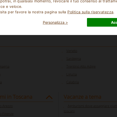
otrai, in qualsiasi momento, revocare il tuo consenso al trattam
ce e veloce.
isita per favore la nostra pagina sulla
Politica sulla riservatezza
.
Personalizza >
Acc
Veneto
Sardegna
omagna
Trentino Alto Adige
a
Liguria
a
Calabria
smi in Toscana
Vacanze a tema
o Arezzo
Agriturismi dove assaggiare piatti
toscani
o Firenze