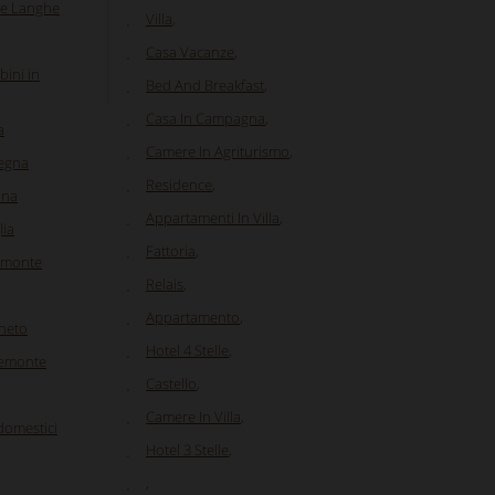
lle Langhe
Villa
,
Casa Vacanze
,
bini in
Bed And Breakfast
,
Casa In Campagna
,
a
Camere In Agriturismo
,
degna
Residence
,
ana
Appartamenti In Villa
,
lia
Fattoria
,
iemonte
Relais
,
Appartamento
,
eneto
Hotel 4 Stelle
,
Piemonte
Castello
,
Camere In Villa
,
 domestici
Hotel 3 Stelle
,
,