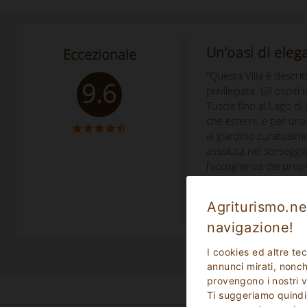
Un’oasi di eleg
Eccezionale
"Questa Villa è descri
9.6
privilegiata. Gli ospi
Tuscia fino al Lago di 
che esterni, e per una 
al giardino curatissim
assoluta nel sorseggia
l'accoglienza dei propr
sui percorsi della Via 
o famiglie che desider
Agriturismo.net
navigazione!
I cookies ed altre te
annunci mirati, nonché
provengono i nostri v
Ti suggeriamo quindi