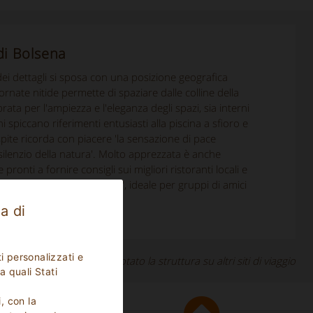
 di Bolsena
dei dettagli si sposa con una posizione geografica
ornate nitide permette di spaziare dalle colline della
ata per l'ampiezza e l'eleganza degli spazi, sia interni
ni spiccano riferimenti entusiasti alla piscina a sfioro e
ospite ricorda con piacere 'la sensazione di pace
l silenzio della natura'. Molto apprezzata è anche
onti a fornire consigli sui migliori ristoranti locali e
a di lusso rurale autentico', ideale per gruppi di amici
e le sponde del lago."
a di
i personalizzati e
gli ospiti che hanno prenotato la struttura su altri siti di viaggio
a quali Stati
i, con la