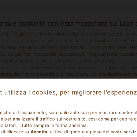
anza e ospitalità con vista mozzafiato sul Lago
tta dai viaggiatori come una dimora di grande fascino, dove la cura 
ti lodano costantemente la vista panoramica spettacolare, che nelle gi
Bolsena, regalando tramonti indimenticabili. La struttura viene celebr
pulizia definita 'impeccabile' da quasi tutti i visitatori.Nelle recensio
o, definiti un vero paradiso per chi cerca privacy e tranquillità: un 
re un bicchiere di Est! Est!! Est!!! a bordo vasca, circondati solo da
ietari, descritti come padroni di casa premurosi ma discreti, sempre pr
Francigena. I viaggiatori definiscono il soggiorno come 'un’esperienz
ano una base esclusiva per esplorare Civita di Bagnoregio, Viterbo 
 utilizza i cookies, per migliorare l'esperienz
cniche di tracciamento, sono utilizzate solo per mostrare contenut
Il punteggio si basa su recensioni lasciate da
 per analizzare il traffico sul nostro sito, così come per capire d
isitatori, il tutto sempre in forma anonima.
 di cliccare su
Accetta
, al fine di godere a pieno dei nostri serviz