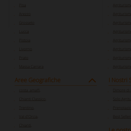
Pisa
Agriturism
Arezzo
Agriturism
Grosseto
Agriturism
Lucca
Agriturism
Pistoia
Agriturism
Livorno
Agriturism
Prato
Agriturism
Massa Carrara
Agriturism
Aree Geografiche
I Nostri
costa_amalfi
,
Dimore di
Chianti Classico
,
Solo Agrit
Trentino
,
Prenotazi
Val d'Orcia
,
Best Seller
Chianti
,
Le nostr