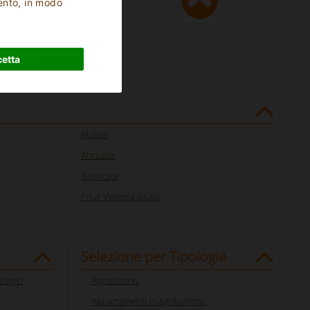
ento, in modo
etta
Molise
Abruzzo
Basilicata
Friuli Venezia Giulia
Selezione per Tipologie
 tipici
Agriturismo
,
Appartamenti In Agriturismo
,