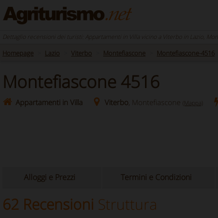
Dettaglio recensioni dei turisti: Appartamenti in Villa vicino a Viterbo in Lazio, Mo
Homepage
Lazio
Viterbo
Montefiascone
Montefiascone-4516
Montefiascone 4516
Appartamenti in Villa
Viterbo
, Montefiascone
(Mappa)
Alloggi e Prezzi
Termini e Condizioni
62 Recensioni
Struttura