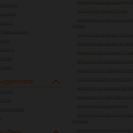
Agriturismo con wine tasting ne
o Grosseto
Strutture per gruppi in Puglia
o Livorno
Agriturismo con piscina per bam
o Lucca
Umbria
o Massa Carrara
Soggiorno tra le vigne in Toscan
o Pisa
Agriturismo per bambini in Sar
o Pistoia
Agriturismo per famiglie in Tosc
o Prato
Agriturismi per matrimoni in Pug
o Siena
Agriturismo con maneggio in P
Vacanze culturali in Agriturismo
 Suggerimenti
Agriturismi con ristorante nel V
 charme
Agriturismo con Baby Sitter in 
urismo
Agriturismo con prodotti tipici
one immediata
Agriturismi in Sicilia con animali
s
ammessi
Agriturismo con piscina in Sicilia
e offerte