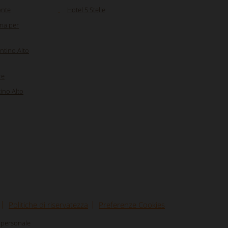
onte
Hotel 5 Stelle
ina per
ntino Alto
re
ino Alto
Politiche di riservatezza
Preferenze Cookies
nipersonale