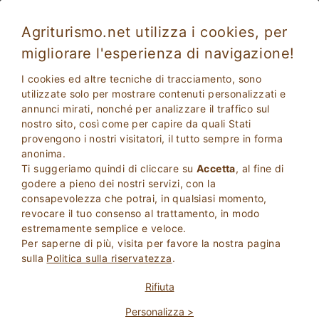
Agriturismo.net utilizza i cookies, per
migliorare l'esperienza di navigazione!
San Nicolo
Eccellente
I cookies ed altre tecniche di tracciamento, sono
9
Agriturismo
utilizzate solo per mostrare contenuti personalizzati e
annunci mirati, nonché per analizzare il traffico sul
Pisa
, Castelnuovo Val di Cecina
(Mappa)
nostro sito, così come per capire da quali Stati
Prenotazione Immediata
16
Posti Letto
provengono i nostri visitatori, il tutto sempre in forma
anonima.
PRENOTA
Ti suggeriamo quindi di cliccare su
Accetta
, al fine di
godere a pieno dei nostri servizi, con la
consapevolezza che potrai, in qualsiasi momento,
revocare il tuo consenso al trattamento, in modo
Maggiori Informazioni
estremamente semplice e veloce.
Per saperne di più, visita per favore la nostra pagina
sulla
Politica sulla riservatezza
.
Rifiuta
Personalizza >