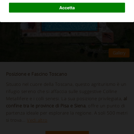
Accetta
Posizione e Fascino Toscano
Situato nel cuore della Toscana, questo agriturismo è un
rifugio sereno che si affaccia sulle suggestive Colline
Metallifere e i colli senesi. La sua posizione privilegiata,
al
confine tra le province di Pisa e Siena
, offre un punto di
partenza ideale per esplorare la regione. A soli 500 metri
si trova...
Vedi altro