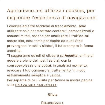
Agriturismo.net utilizza i cookies, per
migliorare l'esperienza di navigazione!
I cookies ed altre tecniche di tracciamento, sono
utilizzate solo per mostrare contenuti personalizzati e
annunci mirati, nonché per analizzare il traffico sul
nostro sito, così come per capire da quali Stati
provengono i nostri visitatori, il tutto sempre in forma
anonima.
Ti suggeriamo quindi di cliccare su
Accetta
, al fine di
2
Adulti
godere a pieno dei nostri servizi, con la
CERCA
0
Bambini
consapevolezza che potrai, in qualsiasi momento,
revocare il tuo consenso al trattamento, in modo
estremamente semplice e veloce.
Per saperne di più, visita per favore la nostra pagina
sulla
Politica sulla riservatezza
.
Homepage
Toscana
Arezzo
Castiglion Fiorentino
Rifiuta
Personalizza >