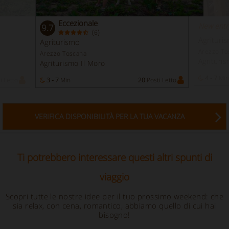
Eccezionale
New entr
9.7
(
)
6
Agrituri
Agriturismo
Arezzo To
Arezzo Toscana
Agrituri
Agriturismo Il Moro
4 - 7
Min
i Letto
3 - 7
Min
20
Posti Letto
VERIFICA DISPONIBILITÀ PER LA TUA VACANZA
Ti potrebbero interessare questi altri spunti di
viaggio
Scopri tutte le nostre idee per il tuo prossimo weekend: che
sia relax, con cena, romantico, abbiamo quello di cui hai
bisogno!