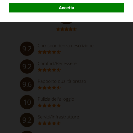
Eccezionale
Accetta
9.5
Corrispondenza descrizione
9.2
Comfort/Benessere
9.2
Rapporto qualità prezzo
9.6
Pulizia dell'alloggio
10
Servizi/Infrastrutture
9.2