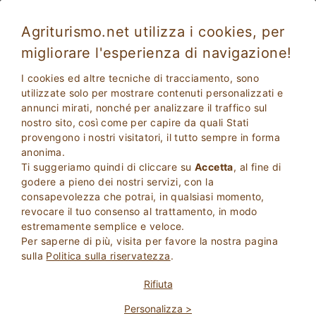
Agriturismo.net utilizza i cookies, per
migliorare l'esperienza di navigazione!
Atmosfera autentica per una fuga di coppia
I cookies ed altre tecniche di tracciamento, sono
utilizzate solo per mostrare contenuti personalizzati e
annunci mirati, nonché per analizzare il traffico sul
nostro sito, così come per capire da quali Stati
provengono i nostri visitatori, il tutto sempre in forma
anonima.
Ti suggeriamo quindi di cliccare su
Accetta
, al fine di
godere a pieno dei nostri servizi, con la
consapevolezza che potrai, in qualsiasi momento,
revocare il tuo consenso al trattamento, in modo
2
Adulti
estremamente semplice e veloce.
CERCA
0
Bambini
Per saperne di più, visita per favore la nostra pagina
sulla
Politica sulla riservatezza
.
Rifiuta
Personalizza >