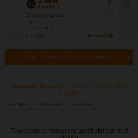
Eccellente
Ot
9.2
8.4
(
)
3
Prenotazione
Immediata
Bed and Breakfast
Agritur
Imperia Liguria
Savona L
Imperia 4499
Spotor
ti Letto
1 - 2
Min
8
Posti Letto
1 - 4
M
VERIFICA DISPONIBILITÀ PER LA TUA VACANZA
- Vacanza romantica
Naviga per Regione:
Liguria
LIGURIA
LOMBARDIA
TOSCANA
Ti potrebbero interessare questi altri spunti di
viaggio