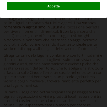
Accetta
Info e Descrizione
Immagina di svegliarti con il profumo del mare o tra le
colline liguri, circondato da ulivi e vigneti. Una
vacanza
romantica in agriturismo in Liguria
è l’occasione perfetta
per vivere momenti indimenticabili con la persona che
ami. Questa regione offre scorci suggestivi, borghi
pittoreschi e panorami che alternano spiagge, porticcioli
colorati e dolci colline, creando il contesto ideale per un
weekend di coppia all’insegna del relax e dell’autenticità.
Gli agriturismi della Liguria combinano comfort moderni e
charme rurale: camere accoglienti, suites con vista mare,
giardini curati, piscine panoramiche e cucine tipiche che
esaltano i sapori del territorio. Che tu scelga una struttura
affacciata sulle Cinque Terre, un casale nell’entroterra con
spa e trattamenti benessere, o un piccolo agriturismo
vicino a borghi medievali, troverai l’ambiente perfetto per
una fuga romantica.
Durante il soggiorno potrai organizzare passeggiate tra i
vigneti, degustazioni di vini e prodotti locali, escursioni tra
i sentieri costieri o cene a lume di candela con vista sulle
colline. Ogni esperienza sarà un modo per scoprire