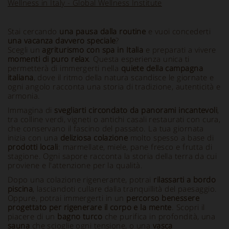
Wellness in Italy - Global Wellness Institute
Stai cercando
una pausa dalla routine
e vuoi concederti
una vacanza davvero speciale
?
Scegli un
agriturismo con spa in Italia
e preparati a vivere
momenti di puro relax
. Questa esperienza unica ti
permetterà di immergerti nella
quiete della campagna
italiana
, dove il ritmo della natura scandisce le giornate e
ogni angolo racconta una storia di tradizione, autenticità e
armonia.
Immagina di
svegliarti circondato da panorami incantevoli
,
tra colline verdi, vigneti o antichi casali restaurati con cura,
che conservano il fascino del passato. La tua giornata
inizia con una
deliziosa colazione
molto spesso a base di
prodotti locali
: marmellate, miele, pane fresco e frutta di
stagione. Ogni sapore racconta la storia della terra da cui
proviene e l'attenzione per la qualità.
Dopo una colazione rigenerante, potrai
rilassarti a bordo
piscina
, lasciandoti cullare dalla tranquillità del paesaggio.
Oppure, potrai immergerti in un
percorso benessere
progettato per rigenerare il corpo e la mente
. Scopri il
piacere di un
bagno turco
che purifica in profondità, una
sauna
che scioglie ogni tensione, o una
vasca