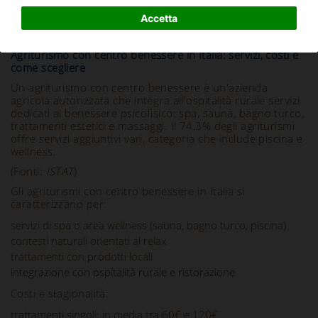
Accetta
Info e Descrizione
Agriturismo con centro benessere in Italia: servizi, costi e
come scegliere
Un agriturismo con centro benessere è un'azienda
agricola autorizzata che integra all'ospitalità rurale servizi
dedicati al benessere psicofisico: spa, sauna, bagno turco,
trattamenti estetici e massaggi. Il 74,3% degli agriturismi
offre servizi aggiuntivi vari, categoria che include piscina e
wellness.
(Fonti:
ISTAT
)
Gli agriturismi con centro benessere in Italia si
caratterizzano per:
servizi di spa o area wellness (sauna, bagno turco, piscina)
contesti naturali orientati al relax
trattamenti con prodotti locali
integrazione con ospitalità rurale e ristorazione
Costi e stagionalità:
trattamenti singoli: in media tra 60€ e 120€