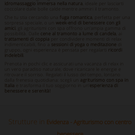
idromassaggio immersa nella natura
, ideale per lasciarti
coccolare dalle bolle calde mentre ammiri il tramonto.
Che tu stia cercando una
fuga romantica
, perfetta per una
sorpresa speciale, o un
week-end di benessere con gli
amici
, gli agriturismi con spa offrono un’ampia gamma di
possibilità. Dalle
cene al tramonto a lume di candela
, ai
trattamenti di coppia
per condividere momenti di relax
indimenticabili, fino a
sessioni di yoga o meditazione
di
gruppo, ogni esperienza è pensata per regalarti
ricordi
indelebili
.
Prenota in pochi clic e assicurati una vacanza di relax in
un vero paradiso naturale, dove ricaricare le energie e
ritrovare il sorriso. Regalati il lusso del tempo, lontano
dalla frenesia quotidiana: scegli un
agriturismo con spa in
Italia
e trasforma il tuo soggiorno in un’
esperienza di
benessere e serenità!
Strutture in
Evidenza - Agriturismo con centro
benessere