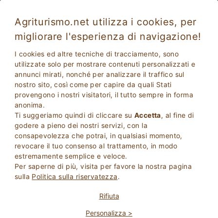
Agriturismo.net utilizza i cookies, per
migliorare l'esperienza di navigazione!
Vacanze in Agriturismo con centro
I cookies ed altre tecniche di tracciamento, sono
benessere
utilizzate solo per mostrare contenuti personalizzati e
annunci mirati, nonché per analizzare il traffico sul
nostro sito, così come per capire da quali Stati
provengono i nostri visitatori, il tutto sempre in forma
anonima.
Ti suggeriamo quindi di cliccare su
Accetta
, al fine di
godere a pieno dei nostri servizi, con la
consapevolezza che potrai, in qualsiasi momento,
revocare il tuo consenso al trattamento, in modo
2
Adulti
estremamente semplice e veloce.
CERCA
0
Bambini
Per saperne di più, visita per favore la nostra pagina
sulla
Politica sulla riservatezza
.
Rifiuta
Personalizza >