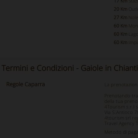
17 Km
Staz
20 Km
Outl
27 Km
Nole
60 Km
Mon
60 Km
Lag
60 Km
Impi
Termini e Condizioni - Gaiole in Chia
Regole
Caparra
La prenotazion
Prenotando tram
della tua preno
4Tourism s.r.l 
Via S.Antioco 
4tourism srl re
Travel Agency 
Metodo di paga