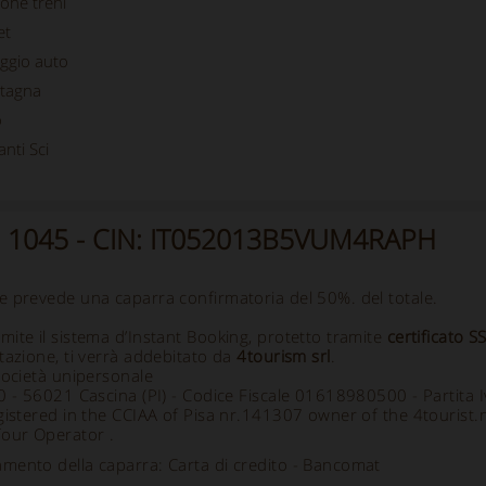
ione treni
et
ggio auto
tagna
o
anti Sci
nti 1045 - CIN: IT052013B5VUM4RAPH
e prevede una caparra confirmatoria del 50%. del totale.
ite il sistema d’Instant Booking, protetto tramite
certificato S
tazione, ti verrà addebitato da
4tourism srl
.
società unipersonale
70 - 56021 Cascina (PI) - Codice Fiscale 01618980500 - Partit
gistered in the CCIAA of Pisa nr.141307 owner of the 4tourist.
Tour Operator .
mento della caparra: Carta di credito - Bancomat