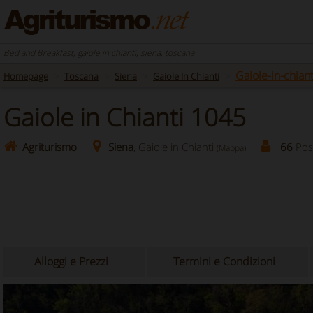
Bed and Breakfast, gaiole in chianti, siena, toscana
Gaiole-in-chian
Homepage
Toscana
Siena
Gaiole In Chianti
Gaiole in Chianti 1045
Agriturismo
Siena
, Gaiole in Chianti
66
Post
(Mappa)
Alloggi e Prezzi
Termini e Condizioni