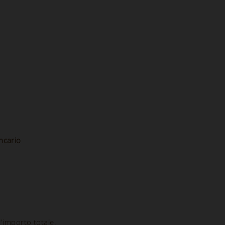
ncario
l'importo totale.