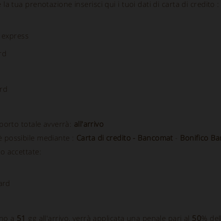
a tua prenotazione inserisci qui i tuoi dati di carta di credito :
 express
rd
rd
importo totale avverrà:
all'arrivo
è possibile mediante :
Carta di credito - Bancomat
-
Bonifico Ba
to accettate:
ard
ino a
51
gg all'arrivo, verrà applicata una penale pari al
50
% del