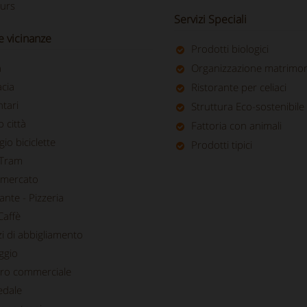
urs
Servizi Speciali
le vicinanze
Prodotti biologici
a
Organizzazione matrimon
cia
Ristorante per celiaci
tari
Struttura Eco-sostenibile
 città
Fattoria con animali
io biciclette
Prodotti tipici
 Tram
mercato
ante - Pizzeria
Caffè
i di abbigliamento
ggio
ro commerciale
dale