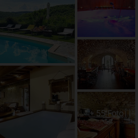
+
55
Foto