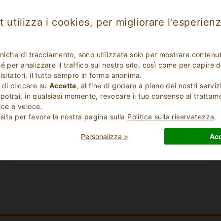
 utilizza i cookies, per migliorare l'esperienz
cniche di tracciamento, sono utilizzate solo per mostrare contenut
 per analizzare il traffico sul nostro sito, così come per capire d
isitatori, il tutto sempre in forma anonima.
 di cliccare su
Accetta
, al fine di godere a pieno dei nostri serviz
Data Check Out
otrai, in qualsiasi momento, revocare il tuo consenso al trattam
ce e veloce.
isita per favore la nostra pagina sulla
Politica sulla riservatezza
.
Numero bambini
Personalizza >
Acc