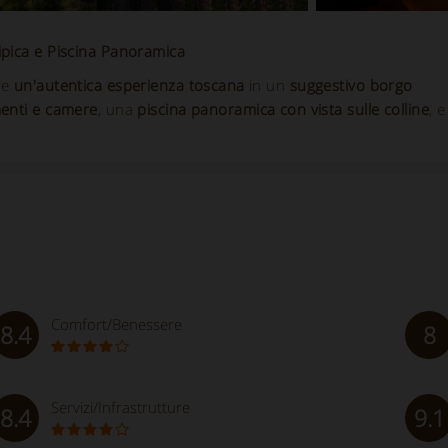
ipica e Piscina Panoramica
re
un'autentica esperienza toscana
in un
suggestivo borgo
enti e camere
, una
piscina panoramica con vista sulle colline
, e
Comfort/Benessere
8.4
8
Servizi/Infrastrutture
8.4
9.1