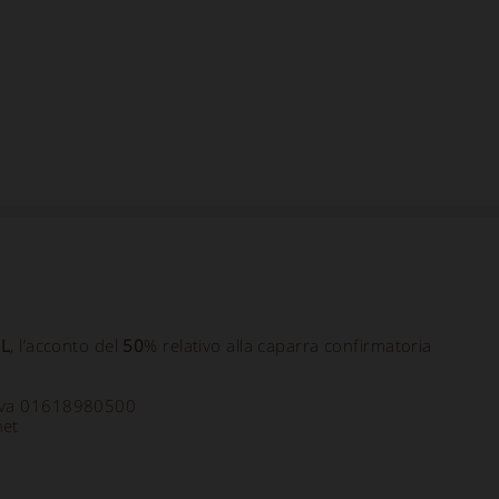
SL
, l’acconto del
50
% relativo alla caparra confirmatoria
a Iva 01618980500
net