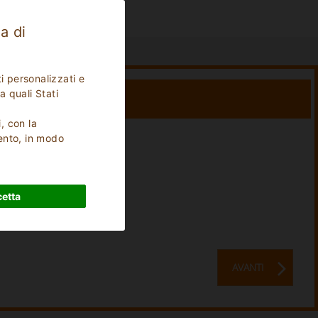
a di
i personalizzati e
a quali Stati
i, con la
ento, in modo
Soggiorno:
0
Notti
etta
AVANTI