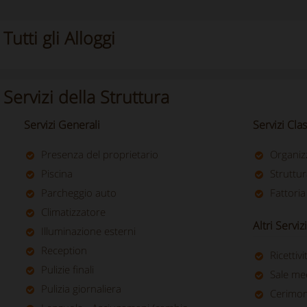
Tutti gli Alloggi
Servizi della Struttura
Servizi Generali
Servizi Clas
Presenza del proprietario
Organiz
Piscina
Struttur
Parcheggio auto
Fattoria
Climatizzatore
Altri Servizi
Illuminazione esterni
Reception
Ricettiv
Pulizie finali
Sale me
Pulizia giornaliera
Cerimoni