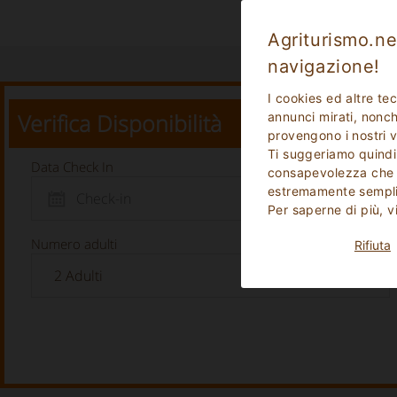
Agriturismo.net
navigazione!
I cookies ed altre te
Verifica Disponibilità
annunci mirati, nonché
provengono i nostri v
Ti suggeriamo quindi
Data Check In
consapevolezza che p
estremamente sempli
Per saperne di più, v
Numero adulti
Rifiuta