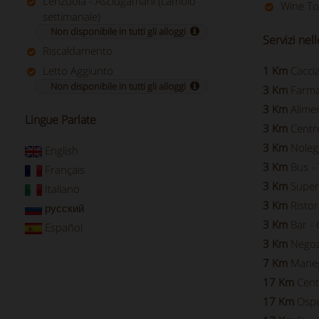
Lenzuola - Asciugamani (cambio
Wine To
settimanale)
Non disponibile in tutti gli alloggi
Servizi nel
Riscaldamento
Letto Aggiunto
1 Km
Cacci
Non disponibile in tutti gli alloggi
3 Km
Farma
3 Km
Alimen
Lingue Parlate
3 Km
Centro
3 Km
Nolegg
English
3 Km
Bus -
Français
3 Km
Super
Italiano
3 Km
Ristor
русский
3 Km
Bar - 
Español
3 Km
Negoz
7 Km
Mane
17 Km
Cent
17 Km
Ospe