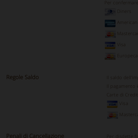
Per confermare l
Diners
American
Masterca
Visa
Europeca
Regole
Saldo
Il saldo dell'
Il pagamento 
Carte di Credi
Visa
Masterc
Penali
di
Cancellazione
Per disdette f