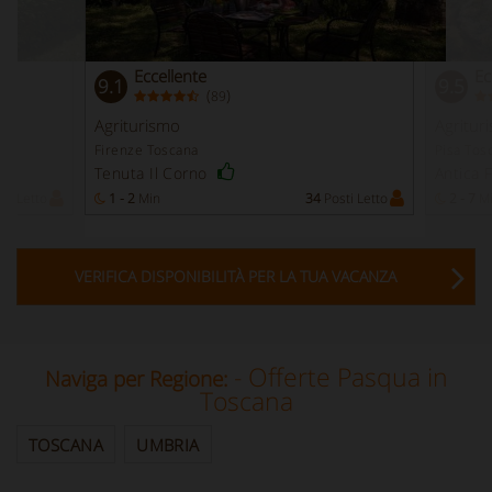
Eccellente
Ec
9.1
9.5
(
)
89
Agriturismo
Agritur
Firenze Toscana
Pisa Tos
Tenuta Il Corno
Antica 
ti Letto
1 - 2
Min
34
Posti Letto
2 - 7
M
VERIFICA DISPONIBILITÀ PER LA TUA VACANZA
- Offerte Pasqua in
Naviga per Regione:
Toscana
TOSCANA
UMBRIA