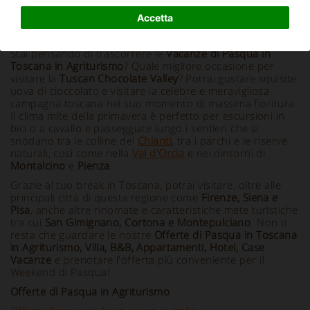
Accetta
Info e Descrizione
Stai pensando di trascorrere le
Vacanze di Pasqua in
Toscana in Agriturismo
? Quale migliore occasione per
visitare la
Tuscan Chocolate Valley
? Potrai gustare squisite
uova di cioccolato e visitare la celebre e meravigliosa
campagna toscana nel suo momento di massima fioritura.
Il clima mite della primavera è perfetto per escursioni in
bici o a cavallo e passeggiate lungo i sentieri che si
snodano tra le colline del
Chianti
, tra i parchi e le riserve
naturali, così come nella
Val d'Orcia
e nei dintorni di
Montalcino
e
Pienza
.
Grazie al tuo break in Toscana, potrai visitare, oltre alle
principali città di questa regione come
Firenze, Siena e
Pisa
, anche altre rinomate e caratteristiche mete turistiche
tra cui
San Gimignano, Cortona e Montepulciano
. Non ti
resta che guardare le nostre
Offerte di Pasqua in Toscana
in Agriturismo, Villa, B&B, Appartamenti, Hotel, Case
Vacanze
e prenotare l'offerta più conveniente per il
Weekend di Pasqua!
Offerte di Pasqua in Agriturismo