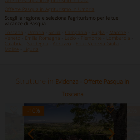
Offerte Pasqua in Agriturismo in Italia
Offerte Pasqua in Agriturismo in Umbria
Scegli la regione e seleziona l'agriturismo per le tue
vacanze di Pasqua
Toscana
-
Umbria
-
Sicilia
-
Campania
-
Puglia
-
Marche
-
Veneto
-
Emilia Romagna
-
Lazio
-
Piemonte
-
Lombardia
-
Calabria
-
Sardegna
-
Abruzzo
-
Friuli Venezia Giulia
-
Molise
-
Liguria
Strutture in
Evidenza - Offerte Pasqua in
Toscana
-10
%
-30
%