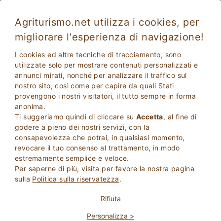
Agriturismo.net utilizza i cookies, per
migliorare l'esperienza di navigazione!
Vacanze di Pasqua in Agriturismo in
I cookies ed altre tecniche di tracciamento, sono
Toscana
utilizzate solo per mostrare contenuti personalizzati e
annunci mirati, nonché per analizzare il traffico sul
nostro sito, così come per capire da quali Stati
provengono i nostri visitatori, il tutto sempre in forma
anonima.
Ti suggeriamo quindi di cliccare su
Accetta
, al fine di
godere a pieno dei nostri servizi, con la
consapevolezza che potrai, in qualsiasi momento,
revocare il tuo consenso al trattamento, in modo
2
Adulti
estremamente semplice e veloce.
CERCA
0
Bambini
Per saperne di più, visita per favore la nostra pagina
sulla
Politica sulla riservatezza
.
Rifiuta
Personalizza >