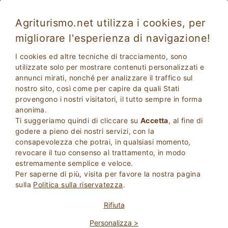
Agriturismo.net utilizza i cookies, per
migliorare l'esperienza di navigazione!
Montalto Di Castro 5640
Eccezionale
I cookies ed altre tecniche di tracciamento, sono
9.6
Agriturismo
utilizzate solo per mostrare contenuti personalizzati e
annunci mirati, nonché per analizzare il traffico sul
Viterbo
, Montalto Di Castro
36
Posti Letto
(Mappa)
nostro sito, così come per capire da quali Stati
provengono i nostri visitatori, il tutto sempre in forma
CHIEDI AL PROPRIETARIO
PRENOTA
anonima.
Ti suggeriamo quindi di cliccare su
Accetta
, al fine di
godere a pieno dei nostri servizi, con la
consapevolezza che potrai, in qualsiasi momento,
Maggiori Informazioni
revocare il tuo consenso al trattamento, in modo
estremamente semplice e veloce.
Per saperne di più, visita per favore la nostra pagina
58 Recensioni
Struttura
sulla
Politica sulla riservatezza
.
Rifiuta
Eccezionale
Personalizza >