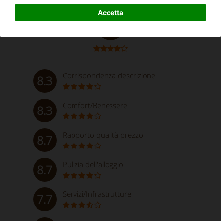
Ottimo
Accetta
8.4
Corrispondenza descrizione
8.3
Comfort/Benessere
8.3
Rapporto qualità prezzo
8.7
Pulizia dell'alloggio
8.7
Servizi/Infrastrutture
7.7