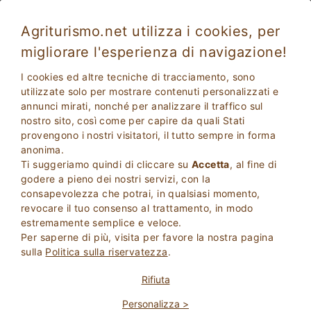
Agriturismo.net utilizza i cookies, per
migliorare l'esperienza di navigazione!
Ragusa 4562
Ottimo
I cookies ed altre tecniche di tracciamento, sono
8.4
Agriturismo
utilizzate solo per mostrare contenuti personalizzati e
annunci mirati, nonché per analizzare il traffico sul
Ragusa
, Comiso
41
Posti Letto
(Mappa)
nostro sito, così come per capire da quali Stati
provengono i nostri visitatori, il tutto sempre in forma
CHIEDI AL PROPRIETARIO
PRENOTA
anonima.
Ti suggeriamo quindi di cliccare su
Accetta
, al fine di
godere a pieno dei nostri servizi, con la
consapevolezza che potrai, in qualsiasi momento,
Maggiori Informazioni
revocare il tuo consenso al trattamento, in modo
estremamente semplice e veloce.
Per saperne di più, visita per favore la nostra pagina
6 Recensioni
Struttura
sulla
Politica sulla riservatezza
.
Rifiuta
Personalizza >