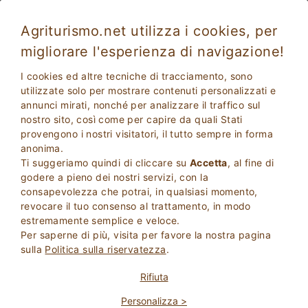
Agriturismo.net utilizza i cookies, per
migliorare l'esperienza di navigazione!
Sciacca 1552
Ottimo
I cookies ed altre tecniche di tracciamento, sono
8.3
Agriturismo
utilizzate solo per mostrare contenuti personalizzati e
annunci mirati, nonché per analizzare il traffico sul
Agrigento
, Sciacca
30
Posti Letto
(Mappa)
nostro sito, così come per capire da quali Stati
provengono i nostri visitatori, il tutto sempre in forma
CHIEDI AL PROPRIETARIO
PRENOTA
anonima.
Ti suggeriamo quindi di cliccare su
Accetta
, al fine di
godere a pieno dei nostri servizi, con la
consapevolezza che potrai, in qualsiasi momento,
Maggiori Informazioni
revocare il tuo consenso al trattamento, in modo
estremamente semplice e veloce.
Per saperne di più, visita per favore la nostra pagina
17 Recensioni
Struttura
sulla
Politica sulla riservatezza
.
Rifiuta
Personalizza >