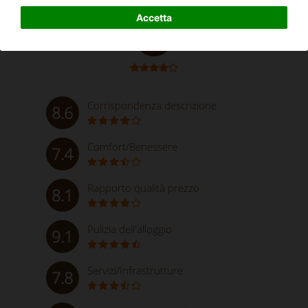
Ottimo
Accetta
8.3
Corrispondenza descrizione
8.6
Comfort/Benessere
7.4
Rapporto qualità prezzo
8.1
Pulizia dell'alloggio
9.1
Servizi/Infrastrutture
7.8