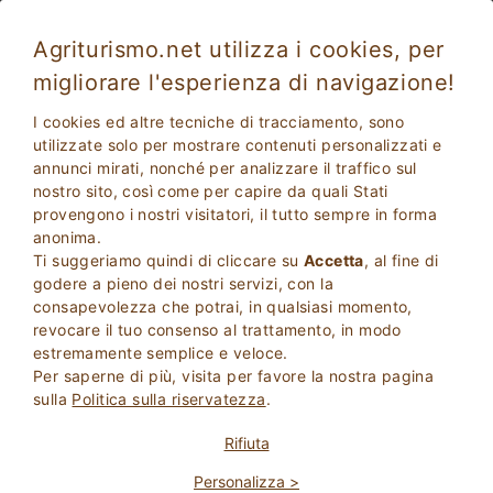
Agriturismo.net utilizza i cookies, per
migliorare l'esperienza di navigazione!
I cookies ed altre tecniche di tracciamento, sono
utilizzate solo per mostrare contenuti personalizzati e
annunci mirati, nonché per analizzare il traffico sul
nostro sito, così come per capire da quali Stati
provengono i nostri visitatori, il tutto sempre in forma
anonima.
Ti suggeriamo quindi di cliccare su
Accetta
, al fine di
2
Adulti
godere a pieno dei nostri servizi, con la
CERCA
0
Bambini
consapevolezza che potrai, in qualsiasi momento,
revocare il tuo consenso al trattamento, in modo
estremamente semplice e veloce.
Per saperne di più, visita per favore la nostra pagina
sulla
Politica sulla riservatezza
.
Homepage
Toscana
Grosseto
Monterotondo Marittimo
Rifiuta
Personalizza >