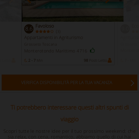
Favoloso
Ecc
8.6
9.0
(
)
3
Appartamenti in Agriturismo
Agrituri
Grosseto Toscana
Grosseto 
Montero
Monterotondo Marittimo 4716
i Letto
2 - 7
Min
98
Posti Letto
7 -
Min
VERIFICA DISPONIBILITÀ PER LA TUA VACANZA
Ti potrebbero interessare questi altri spunti di
viaggio
Scopri tutte le nostre idee per il tuo prossimo weekend: che
sia relax, con cena, romantico, abbiamo quello di cui hai