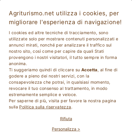
Agriturismo.net utilizza i cookies, per
migliorare l'esperienza di navigazione!
Acquapendente 4452
Eccellente
I cookies ed altre tecniche di tracciamento, sono
9.2
Appartamenti in Agriturismo
utilizzate solo per mostrare contenuti personalizzati e
annunci mirati, nonché per analizzare il traffico sul
Viterbo
, Acquapendente
27
Posti Letto
(Mappa)
nostro sito, così come per capire da quali Stati
provengono i nostri visitatori, il tutto sempre in forma
CHIEDI AL PROPRIETARIO
PRENOTA
anonima.
Ti suggeriamo quindi di cliccare su
Accetta
, al fine di
godere a pieno dei nostri servizi, con la
consapevolezza che potrai, in qualsiasi momento,
Maggiori Informazioni
revocare il tuo consenso al trattamento, in modo
estremamente semplice e veloce.
Per saperne di più, visita per favore la nostra pagina
44 Recensioni
Struttura
sulla
Politica sulla riservatezza
.
Rifiuta
Eccellente
Personalizza >