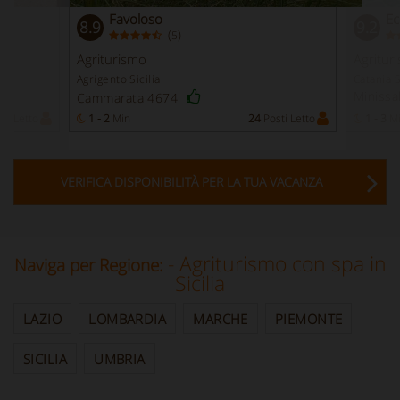
Favoloso
Ec
8.9
9.2
(
)
5
Agriturismo
Agritur
Agrigento Sicilia
Catania S
Minissa
Cammarata 4674
ti Letto
1 - 2
Min
24
Posti Letto
1 - 3
M
VERIFICA DISPONIBILITÀ PER LA TUA VACANZA
- Agriturismo con spa in
Naviga per Regione:
Sicilia
LAZIO
LOMBARDIA
MARCHE
PIEMONTE
SICILIA
UMBRIA