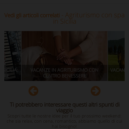
- Agriturismo con spa
Vedi gli articoli correlati
in Sicilia
CANZE IN AGRITURISMO CON
VACANZE A CAVALLO IN A
CENTRO BENESSERE
CON MANEGGI
Ti potrebbero interessare questi altri spunti di
viaggio
Scopri tutte le nostre idee per il tuo prossimo weekend:
che sia relax, con cena, romantico, abbiamo quello di cui
hai bisogno!