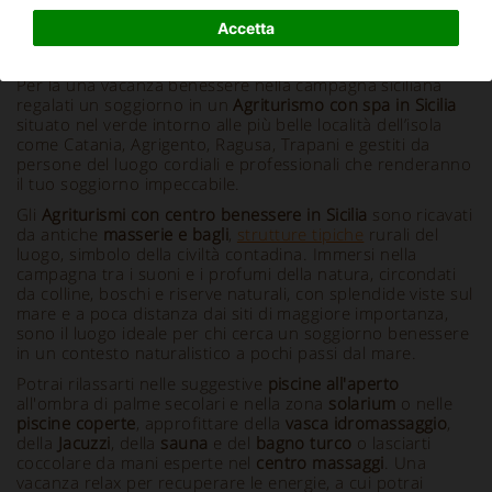
Accetta
Info e Descrizione
Per la una vacanza benessere nella campagna siciliana
regalati un soggiorno in un
Agriturismo con spa in Sicilia
situato nel verde intorno alle più belle località dell’isola
come Catania, Agrigento, Ragusa, Trapani e gestiti da
persone del luogo cordiali e professionali che renderanno
il tuo soggiorno impeccabile.
Gli
Agriturismi con centro benessere in Sicilia
sono ricavati
da antiche
masserie e bagli
,
strutture tipiche
rurali del
luogo, simbolo della civiltà contadina. Immersi nella
campagna tra i suoni e i profumi della natura, circondati
da colline, boschi e riserve naturali, con splendide viste sul
mare e a poca distanza dai siti di maggiore importanza,
sono il luogo ideale per chi cerca un soggiorno benessere
in un contesto naturalistico a pochi passi dal mare.
Potrai rilassarti nelle suggestive
piscine all'aperto
all'ombra di palme secolari e nella zona
solarium
o nelle
piscine coperte
, approfittare della
vasca idromassaggio
,
della
Jacuzzi
, della
sauna
e del
bagno turco
o lasciarti
coccolare da mani esperte nel
centro massaggi
. Una
vacanza relax per recuperare le energie, a cui potrai