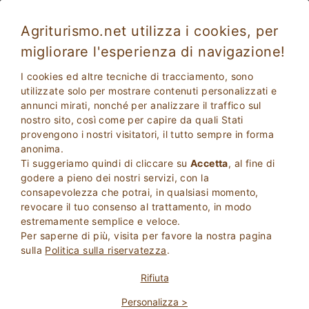
Agriturismo.net utilizza i cookies, per
migliorare l'esperienza di navigazione!
Agriturismo con spa in Sicilia
I cookies ed altre tecniche di tracciamento, sono
utilizzate solo per mostrare contenuti personalizzati e
annunci mirati, nonché per analizzare il traffico sul
nostro sito, così come per capire da quali Stati
provengono i nostri visitatori, il tutto sempre in forma
anonima.
Ti suggeriamo quindi di cliccare su
Accetta
, al fine di
godere a pieno dei nostri servizi, con la
consapevolezza che potrai, in qualsiasi momento,
revocare il tuo consenso al trattamento, in modo
2
Adulti
estremamente semplice e veloce.
CERCA
0
Bambini
Per saperne di più, visita per favore la nostra pagina
sulla
Politica sulla riservatezza
.
Rifiuta
Personalizza >