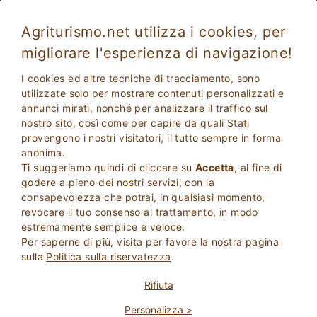
Agriturismo.net utilizza i cookies, per
migliorare l'esperienza di navigazione!
Cascina Tavolette
Eccellente
I cookies ed altre tecniche di tracciamento, sono
9.4
Agriturismo
utilizzate solo per mostrare contenuti personalizzati e
annunci mirati, nonché per analizzare il traffico sul
Brescia
, Pralboino
(Mappa)
nostro sito, così come per capire da quali Stati
Prenotazione Immediata
24
Posti Letto
provengono i nostri visitatori, il tutto sempre in forma
anonima.
PRENOTA
Ti suggeriamo quindi di cliccare su
Accetta
, al fine di
godere a pieno dei nostri servizi, con la
consapevolezza che potrai, in qualsiasi momento,
revocare il tuo consenso al trattamento, in modo
Maggiori Informazioni
estremamente semplice e veloce.
Per saperne di più, visita per favore la nostra pagina
sulla
Politica sulla riservatezza
.
Rifiuta
Personalizza >