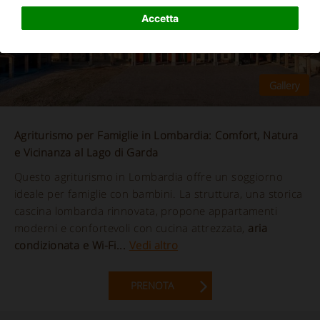
Accetta
Agriturismo per Famiglie in Lombardia: Comfort, Natura
e Vicinanza al Lago di Garda
Questo agriturismo in Lombardia offre un soggiorno
ideale per famiglie con bambini. La struttura, una storica
cascina lombarda rinnovata, propone appartamenti
moderni e confortevoli con cucina attrezzata,
aria
condizionata e Wi-Fi...
Vedi altro
PRENOTA