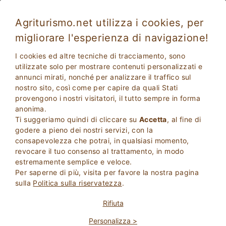
Agriturismo.net utilizza i cookies, per
migliorare l'esperienza di navigazione!
Città di Castello 540
Ottimo
I cookies ed altre tecniche di tracciamento, sono
8.2
utilizzate solo per mostrare contenuti personalizzati e
annunci mirati, nonché per analizzare il traffico sul
Perugia
, Città di Castello
27
Posti Letto
(Mappa)
nostro sito, così come per capire da quali Stati
provengono i nostri visitatori, il tutto sempre in forma
CHIEDI AL PROPRIETARIO
PRENOTA
anonima.
Ti suggeriamo quindi di cliccare su
Accetta
, al fine di
godere a pieno dei nostri servizi, con la
consapevolezza che potrai, in qualsiasi momento,
Maggiori Informazioni
revocare il tuo consenso al trattamento, in modo
estremamente semplice e veloce.
Per saperne di più, visita per favore la nostra pagina
sulla
Politica sulla riservatezza
.
Rifiuta
Personalizza >