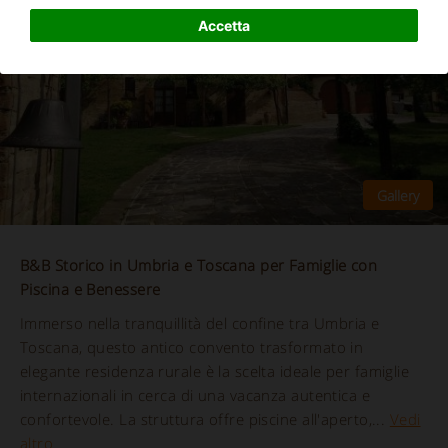
Accetta
B&B Storico in Umbria e Toscana per Famiglie con
Piscina e Benessere
Immerso nella tranquillità del confine tra Umbria e
Toscana, questo antico convento trasformato in
elegante residenza rurale è la scelta ideale per famiglie
internazionali in cerca di una vacanza autentica e
confortevole. La struttura offre piscine all'aperto,...
Vedi
altro