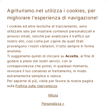
Agriturismo.net utilizza i cookies, per
migliorare l'esperienza di navigazione!
Taglio di Po 4866
Eccellente
I cookies ed altre tecniche di tracciamento, sono
9.1
Camere in Villa
utilizzate solo per mostrare contenuti personalizzati e
annunci mirati, nonché per analizzare il traffico sul
Rovigo
, Taglio di po
29
Posti Letto
(Mappa)
nostro sito, così come per capire da quali Stati
provengono i nostri visitatori, il tutto sempre in forma
CHIEDI AL PROPRIETARIO
PRENOTA
anonima.
Ti suggeriamo quindi di cliccare su
Accetta
, al fine di
godere a pieno dei nostri servizi, con la
consapevolezza che potrai, in qualsiasi momento,
Maggiori Informazioni
revocare il tuo consenso al trattamento, in modo
estremamente semplice e veloce.
Per saperne di più, visita per favore la nostra pagina
sulla
Politica sulla riservatezza
.
Rifiuta
Personalizza >