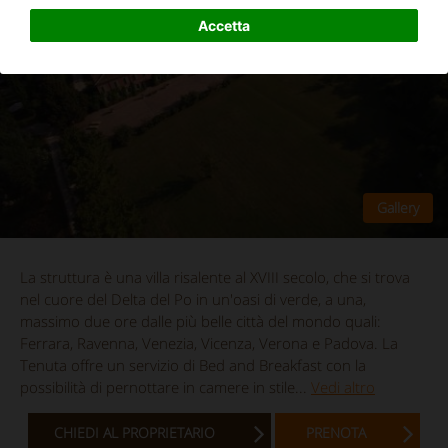
Accetta
La struttura è una villa risalente al XVIII secolo, che si trova
nel cuore del Delta del Po in un'oasi di verde, a una,
massimo due ore dalle più belle città del mondo quali:
Ferrara, Ravenna, Venezia, Vicenza, Verona e Padova. La
Tenuta offre un servizio di Bed and Breakfast con la
possibilità di pernottare in camere in stile...
Vedi altro
CHIEDI AL PROPRIETARIO
PRENOTA