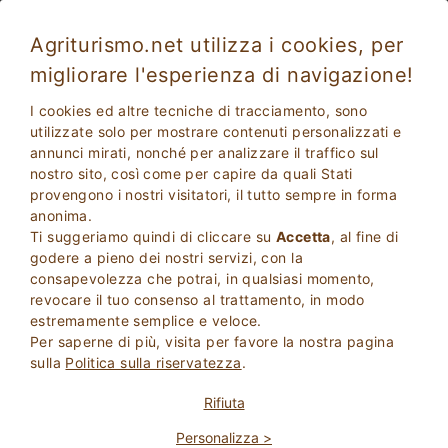
Agriturismo.net utilizza i cookies, per
migliorare l'esperienza di navigazione!
Tolentino 1168
Favoloso
I cookies ed altre tecniche di tracciamento, sono
8.9
Appartamenti in Agriturismo
utilizzate solo per mostrare contenuti personalizzati e
annunci mirati, nonché per analizzare il traffico sul
Macerata
, Tolentino
20
Posti Letto
(Mappa)
nostro sito, così come per capire da quali Stati
provengono i nostri visitatori, il tutto sempre in forma
CHIEDI AL PROPRIETARIO
PRENOTA
anonima.
Ti suggeriamo quindi di cliccare su
Accetta
, al fine di
godere a pieno dei nostri servizi, con la
consapevolezza che potrai, in qualsiasi momento,
Maggiori Informazioni
revocare il tuo consenso al trattamento, in modo
estremamente semplice e veloce.
Per saperne di più, visita per favore la nostra pagina
sulla
Politica sulla riservatezza
.
Rifiuta
Personalizza >