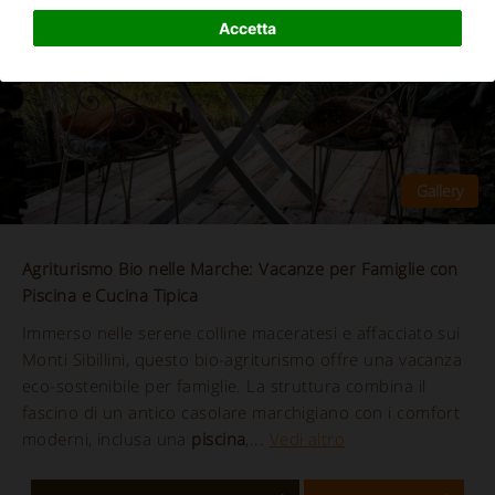
Accetta
Agriturismo Bio nelle Marche: Vacanze per Famiglie con
Piscina e Cucina Tipica
Immerso nelle serene colline maceratesi e affacciato sui
Monti Sibillini, questo bio-agriturismo offre una vacanza
eco-sostenibile per famiglie. La struttura combina il
fascino di un antico casolare marchigiano con i comfort
moderni, inclusa una
piscina
,...
Vedi altro