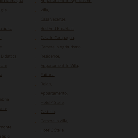
ilia Romagna
Appartamenti In Agriturismo
,
glia
Villa
,
Casa Vacanze
,
 tipica
Bed And Breakfast
,
e
Casa In Campagna
,
re
Camere In Agriturismo
,
 Didattica
Residence
,
 mare
Appartamenti In Villa
,
ia
Fattoria
,
Relais
,
Appartamento
,
labria
Hotel 4 Stelle
,
onte
Castello
,
Camere In Villa
,
iemonte
Hotel 3 Stelle
,
 tipici