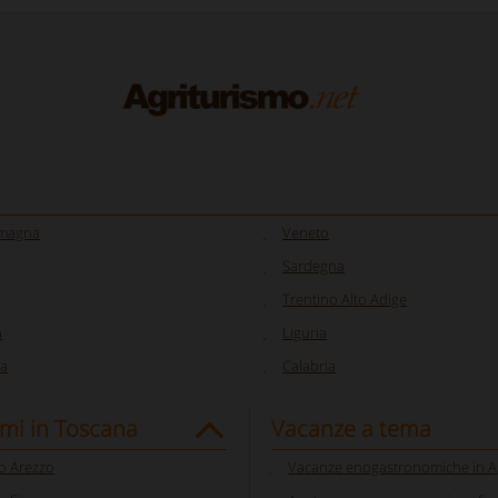
omagna
Veneto
Sardegna
Trentino Alto Adige
a
Liguria
a
Calabria
smi in Toscana
Vacanze a tema
o Arezzo
Vacanze enogastronomiche in A