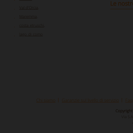
Le nostr
Val d'Orcia
,
Maremma
,
costa_etruschi
,
lago_di_como
Chi siamo
Garanzie sul livello di servizio
Faq
Copyright 
Via S.