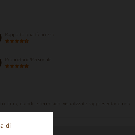
Rapporto qualità prezzo
Proprietario/Personale
 struttura, quindi le recensioni visualizzate rappresentano una
a di