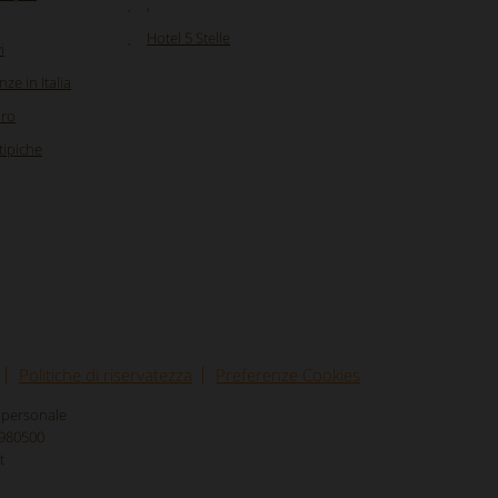
,
Hotel 5 Stelle
i
nze in Italia
oro
 tipiche
Politiche di riservatezza
Preferenze Cookies
nipersonale
8980500
t