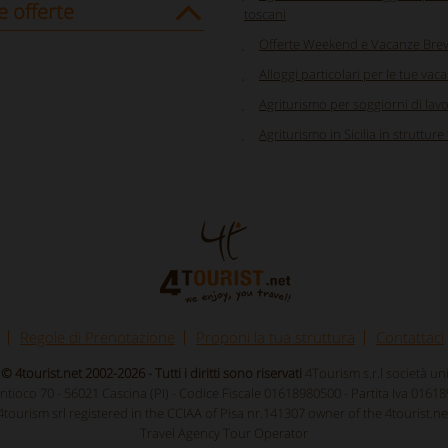
e offerte
toscani
Offerte Weekend e Vacanze Brev
Alloggi particolari per le tue vaca
Agriturismo per soggiorni di lav
Agriturismo in Sicilia in strutture
Regole di Prenotazione
Proponi la tua struttura
Contattaci
© 4tourist.net 2002-2026 - Tutti i diritti sono riservati
4Tourism s.r.l società u
Antioco 70 - 56021 Cascina (PI) - Codice Fiscale 01618980500 - Partita Iva 0161
4tourism srl registered in the CCIAA of Pisa nr.141307 owner of the 4tourist.ne
Travel Agency Tour Operator