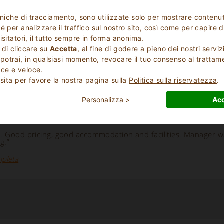
cniche di tracciamento, sono utilizzate solo per mostrare contenut
 per analizzare il traffico sul nostro sito, così come per capire d
isitatori, il tutto sempre in forma anonima.
 di cliccare su
Accetta
, al fine di godere a pieno dei nostri serviz
otrai, in qualsiasi momento, revocare il tuo consenso al trattam
”
ce e veloce.
isita per favore la nostra pagina sulla
Politica sulla riservatezza
.
mpleta
Personalizza >
Acc
t. Good pricing, good accommodation and facilities. Manager w
g.”
mpleta