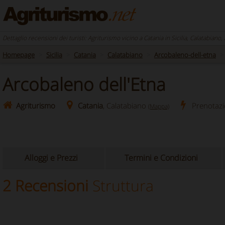
Dettaglio recensioni dei turisti: Agriturismo vicino a Catania in Sicilia, Calatabiano
Homepage
Sicilia
Catania
Calatabiano
Arcobaleno-dell-etna
Arcobaleno dell'Etna
Agriturismo
Catania
, Calatabiano
Prenotaz
(Mappa)
Alloggi e Prezzi
Termini e Condizioni
2 Recensioni
Struttura