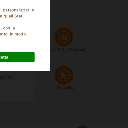
i personalizzati e
a quali Stati
i, con la
ento, in modo
Amanda
(United Kingdom)
etta
as very
ROSS
(Malta)