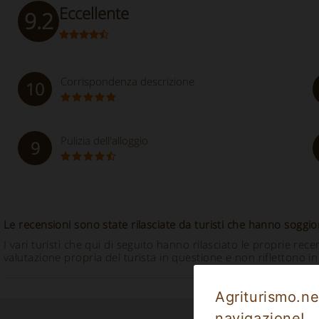
Eccellente
9.2
Corrispondenza descrizione
10
Pulizia dell'alloggio
9
Le recensioni sono state rilasciate da turisti che hanno soggio
I vari turisti che qui di seguito hanno rilasciato le proprie r
valutazione propria del turista in questione e non riflettono in
Agriturismo.net
navigazione!