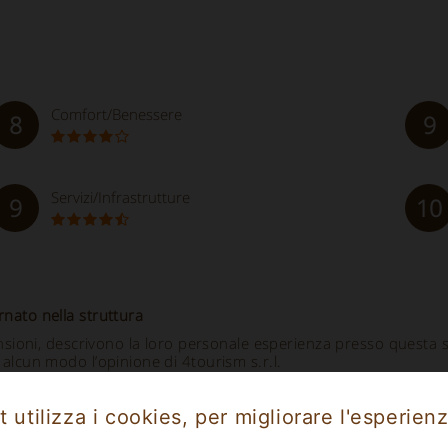
Comfort/Benessere
8
9
Servizi/Infrastrutture
9
10
rnato nella struttura
ecensioni, descrivono la loro personale esperienza presso questa
 alcun modo l’opinione di 4tourism s.r.l.
 utilizza i cookies, per migliorare l'esperienz