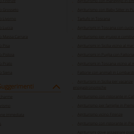
o Firenze
Agriturismo con maneggio in Em
o Grosseto
Agriturismo con Baby Sitter in Pu
o Livorno
Tartufo in Toscana
o Lucca
Agriturismi in Toscana con cucina
o Massa Carrara
Agriturismo per gruppi e comitiv
o Pisa
Agriturismi in Sicilia vicino al ma
o Pistoia
Agriturismi in Puglia con Fattoria
o Prato
Agriturismi in Toscana vicino al
o Siena
Fattorie con animali in Lombard
Agriturismi in Sicilia per vacanze
 Suggerimenti
enogastronomiche
Agriturismo con ristorante in Ca
 charme
Agriturismo per famiglie in Piem
urismo
Agriturismo vicino Firenze
one immediata
Agriturismo con ristorante in P
s
Agriturismi dove assaggiare piatti