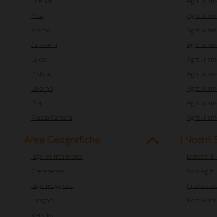
Firenze
Agriturism
Pisa
Agriturism
Arezzo
Agriturism
Grosseto
Agriturism
Lucca
Agriturism
Pistoia
Agriturism
Livorno
Agriturism
Prato
Agriturism
Massa Carrara
Agriturism
Aree Geografiche
I Nostri
lago_di_trasimeno
,
Dimore di
Crete senesi
,
Solo Agrit
lago_maggiore
,
Prenotazi
Langhe
,
Best Seller
Versilia
,